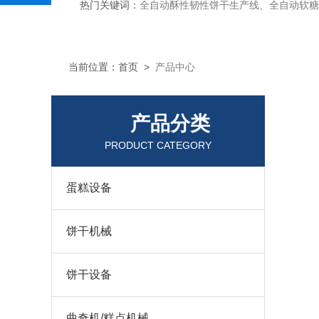
热门关键词：
全自动酥性韧性饼干生产线、全自动软糖硬糖浇注生产线、巧克力浇注生产线、桃酥饼干机、多功能曲奇
当前位置：
首页
>
产品中心
产品分类
PRODUCT CATEGORY
蛋糕设备
饼干机械
饼干设备
曲奇机/糕点机械