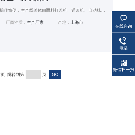
小型蛋卷注芯成套生产线操作简便，生产线整体由面料打浆机、送浆机、自动球磨灌芯机、烘焙主机及输送冷却带组成。 本机生产工艺为： 原料打浆→送浆→烘焙→灌芯→卷成型→裁切→输送冷却。 料打浆机可轻松搅拌面浆，具有面浆均匀、搅拌时间短的优点，再经过送浆机传送至主机烘焙。
厂商性质：
生产厂家
产地：
上海市
在线咨询
电话
微信扫一扫
 末页 跳转到第
页