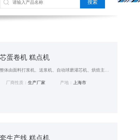
芯蛋卷机 糕点机
全自动巧心结灌芯蛋卷机整体由面料打浆机、送浆机、自动球磨灌芯机、烘焙主机及输送冷却带组成。 本机生产工艺为： 原料打浆→送浆→烘焙→灌芯→卷成型→裁切→输送冷却。 料打浆机可轻松搅拌面浆，具有面浆均匀、搅拌时间短的优点，再经过送浆机传送至主机烘焙。
厂商性质：
生产厂家
产地：
上海市
套生产线 糕点机