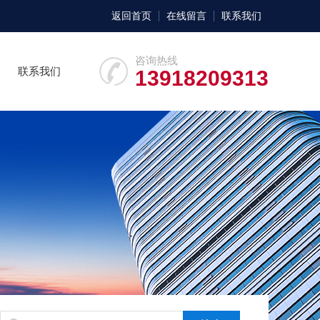
返回首页
在线留言
联系我们
咨询热线
联系我们
13918209313