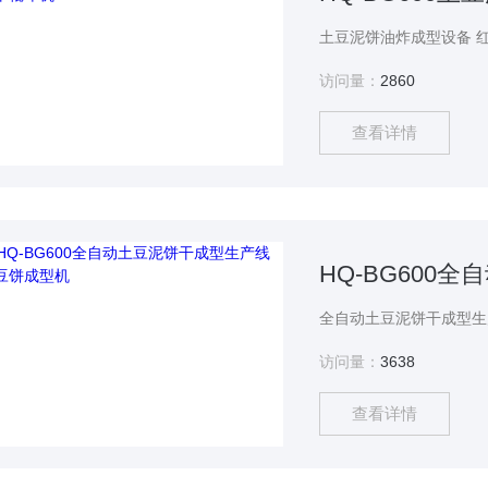
访问量：
2860
查看详情
访问量：
3638
查看详情