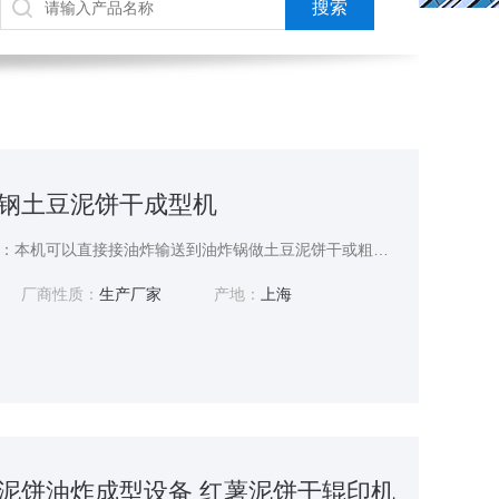
不锈钢土豆泥饼干成型机
不锈钢土豆泥饼干成型机：本机可以直接接油炸输送到油炸锅做土豆泥饼干或粗粮油炸食品。本机配全自动饼干生产线流程是由从和面、进料、压皮到成型、输送、废料回收、烘烤、喷油、冷却、理饼、包装等全部机电一体化自动完成，饼干厚薄可调，
厂商性质：
生产厂家
产地：
上海
土豆泥饼油炸成型设备 红薯泥饼干辊印机