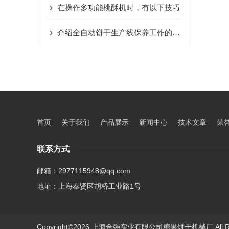
在操作多功能桃酥机时，有以下技巧
介绍全自动饼干生产线保养工作的具体工序
首页
关于我们
产品展示
新闻中心
技术文章
荣
联系方式
邮箱：2977115948@qq.com
地址：上海奉贤区胡桥工业路1号
Copyright©2026 上海合强实业有限公司糖果饼干机械厂 All Ri