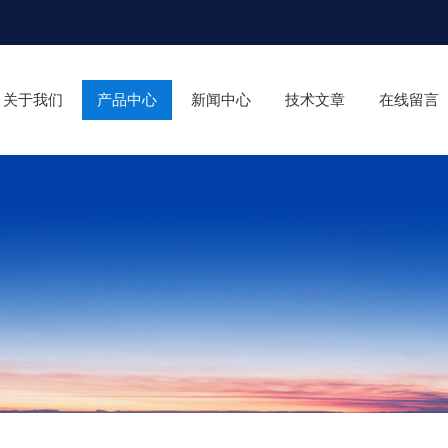
关于我们
产品中心
新闻中心
技术文章
在线留言