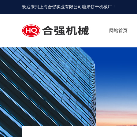
欢迎来到
上海合强实业有限公司糖果饼干机械厂
！
网站首页