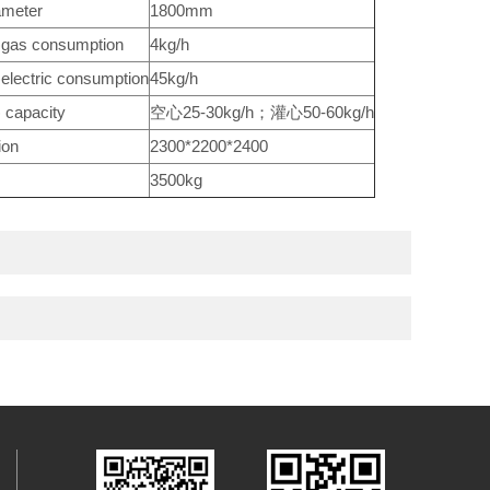
eter
1800mm
s consumption
4kg/h
ctric consumption
45kg/h
apacity
空心25-30kg/h；灌心50-60kg/h
on
2300*2200*2400
3500kg