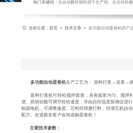
热门关键词：
全自动酥性韧性饼干生产线、全自动软糖硬糖浇注生产线、巧克力浇注生产线、桃酥饼干机、多功能曲奇
当前位置：
首页
>
技术文章
>
多功能自动蛋卷机的产
多功能自动蛋卷机
生产工艺为： 原料打浆→送浆→
面料打浆机可轻松搅拌面浆，具有面浆均匀、搅拌时间
便。烘焙轮毂可调节轮转速度，并由自控温度探测仪进行
制器电机，可调整速度。芯料经球磨打料，经灌芯机自动
配方。欢迎新老客户咨询选购蛋卷机！
主要技术参数：