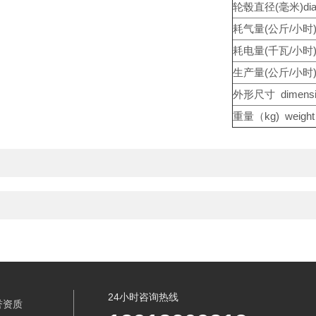
轮毂直径(毫米)diam
耗气量(公斤/小时)ga
耗电量(千瓦/小时)ele
生产量(公斤/小时) c
外形尺寸 dimensi
重量（kg) weight
24小时咨询热线
誉资质