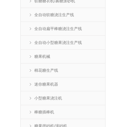
软糖糖衣机/裹糖滚砂机
全自动软糖浇注生产线
全自动扁平棒糖浇注生产线
全自动小型糖果浇注生产线
糖果机械
棉花糖生产线
迷你糖果机器
小型糖果浇注机
棒糖插棒机
糖果拌砂机/滚砂机