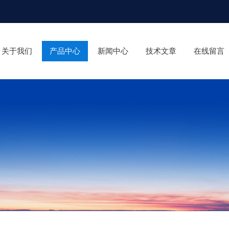
关于我们
产品中心
新闻中心
技术文章
在线留言