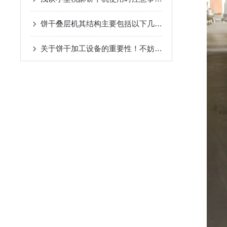
饼干叠层机其结构主要包括以下几个部分
关于饼干加工设备的重要性！不妨进来看看！