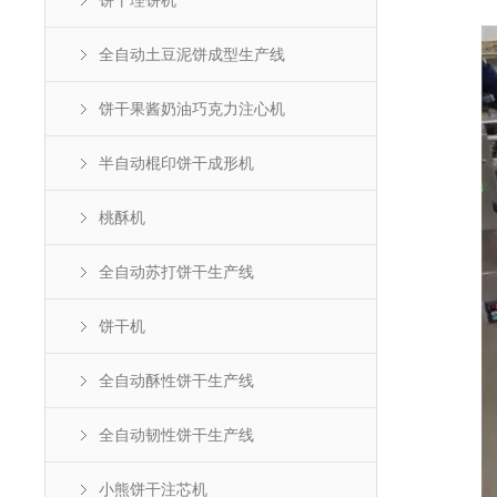
饼干理饼机
全自动土豆泥饼成型生产线
饼干果酱奶油巧克力注心机
半自动棍印饼干成形机
桃酥机
全自动苏打饼干生产线
饼干机
全自动酥性饼干生产线
全自动韧性饼干生产线
小熊饼干注芯机