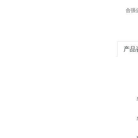
合强公司
产品