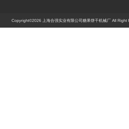
Copyright©2026 上海合强实业有限公司糖果饼干机械厂 All Right 