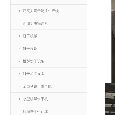
巧克力饼干浇注生产线
面团切块输送机
饼干机械
饼干设备
桃酥饼干设备
饼干加工设备
全自动饼干生产线
小型桃酥饼干机
压缩饼干生产线