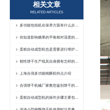
相关文章
RELATED ARTICLES
多功能包馅机在保养方面有什么步骤呢？
你知道影响糖果的平衡相对湿度的因素有哪些吗
蛋糕自动成型机也是需要进行维护保养的
韧性饼干生产线其自身拥有怎样的特点呢？
上海合强多功能桃酥机特点介绍
合强饼干机械厂家教您鉴别饼干的质量
蛋糕自动成型机的操作步骤主要包括哪些？
浅谈小型桃酥饼干机使用时注意事项和保养