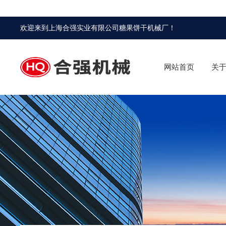
欢迎来到
上海合强实业有限公司糖果饼干机械厂
！
网站首页
关