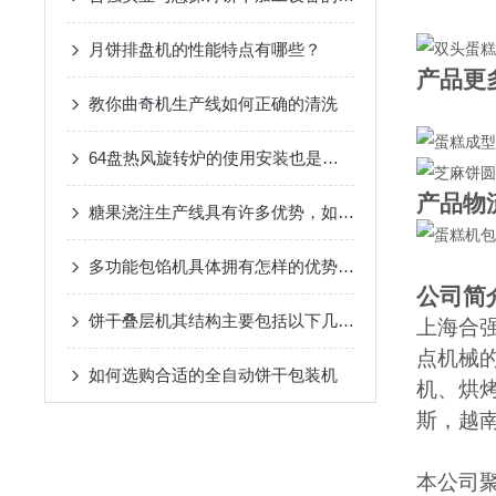
月饼排盘机的性能特点有哪些？
产品更
教你曲奇机生产线如何正确的清洗
64盘热风旋转炉的使用安装也是有技巧的
产品物
糖果浇注生产线具有许多优势，如下所述
多功能包馅机具体拥有怎样的优势呢？
公司简
饼干叠层机其结构主要包括以下几个部分
上海合
点机械
如何选购合适的全自动饼干包装机
机、烘
斯，越
本公司