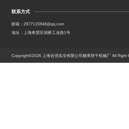
联系方式
邮箱：2977115948@qq.com
地址：上海奉贤区胡桥工业路1号
Copyright©2026 上海合强实业有限公司糖果饼干机械厂 All Right 