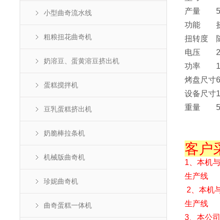
产量
小型曲奇流水线
功能
粗粮扭花曲奇机
扭转度
电压
奶溶豆、蛋黄溶豆挤出机
功率
烤盘尺寸
蛋糕搅拌机
设备尺寸
重量
豆乳蛋糕挤出机
奶脆棒拉条机
客户
机械版曲奇机
1、本机
生产线
珍妮曲奇机
2、本机
生产线
曲奇蛋糕一体机
3、本公