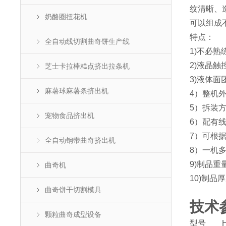
纹清晰、
奶酪圈扭花机
可以组成
特点：
全自动线切割曲奇饼生产线
1)不必
2)液晶
芝士卡拉棒糕点挤出拉条机
3)液体面
麻薯球麻薯条挤出机
4）整机
5）拆装
宠物食品挤出机
6）配有
7）可根
全自动钢带曲奇挤出机
8）一机
9)制品重
曲奇机
10)制品厚
曲奇饼干切割模具
技术
颗粒曲奇成型设备
型号