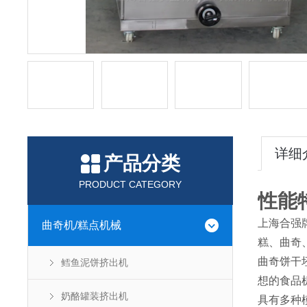
详细
产品分类
PRODUCT CATEGORY
性能
上海合强
曲奇机/糕点机械
糕、曲奇
曲奇饼干
鳕鱼泥饼挤出机
想的食品
奶酪罐装挤出机
具有多种