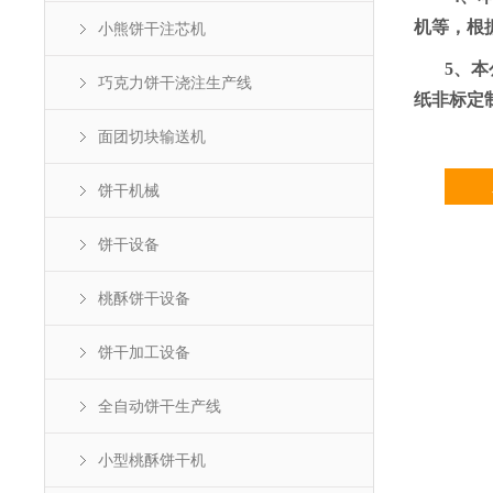
机等，根
小熊饼干注芯机
5、本
巧克力饼干浇注生产线
纸非标定
面团切块输送机
饼干机械
饼干设备
桃酥饼干设备
饼干加工设备
全自动饼干生产线
小型桃酥饼干机