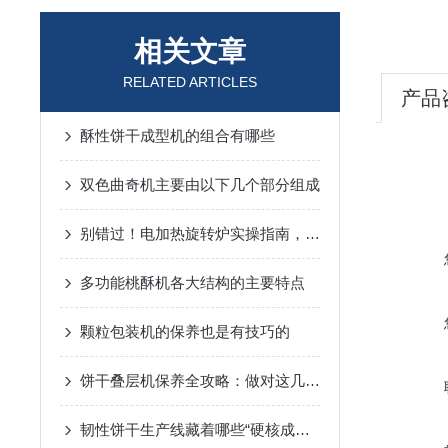
相关文章
RELATED ARTICLES
产品
酥性饼干成型机的组合有哪些
双色曲奇机主要由以下几个部分组成
别错过！电加热旋转炉实操指南，关键步骤讲透，上手超简单
多功能桃酥机各大结构的主要特点
颗粒包装机的保养也是有技巧的
饼干叠层机保养全攻略：做对这几步，设备稳跑少出故障！
韧性饼干生产线藏着哪些“硬核成员”？拆开看每一步的底气！