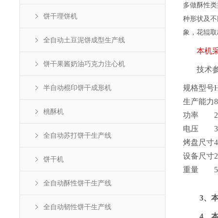
多做酥性类
饼干理饼机
种形状及不
象，花辊取
全自动土豆泥饼成型生产线
本机
饼干果酱奶油巧克力注心机
技术
半自动棍印饼干成形机
规格型号
生产能力
8
桃酥机
功率
2
电压
3
全自动苏打饼干生产线
烤盘尺寸
4
设备尺寸
2
饼干机
重量
5
全自动酥性饼干生产线
3、
全自动韧性饼干生产线
4、