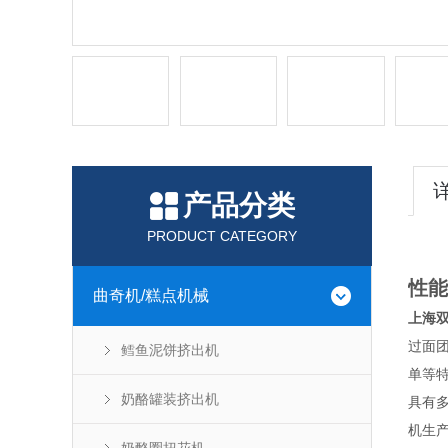
产品分类
PRODUCT CATEGORY
性
曲奇机/糕点机械
上海
过面
鳕鱼泥饼挤出机
单等
奶酪罐装挤出机
具有
机生