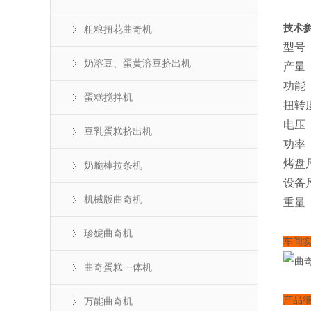
技术
粗粮扭花曲奇机
型号
奶溶豆、蛋黄溶豆挤出机
产量
功能
蛋糕搅拌机
扭转
电压
豆乳蛋糕挤出机
功率
烤盘
奶脆棒拉条机
设备
机械版曲奇机
重量
珍妮曲奇机
车间
曲奇蛋糕一体机
产品
万能曲奇机