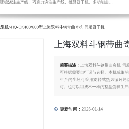
机、热风旋转炉、蛋糕成型机、全自动蛋卷生产线、月饼生产线、压缩饼干机、小型糖果浇注机、威化机、隧道链条炉、钢带烤炉等食品机械，欢迎您咨询选购！
成型机
>HQ-CK400/600型上海双料斗钢带曲奇机 伺服饼干机
上海双料斗钢带曲奇
简要描述：
上海双料斗钢带曲奇机 伺
可根据需要自行调节选择。本机成形的
生产的生坯可采用旋转式热风循环烤
可。也可以组成不一样的整盘蛋糕生产
更新时间：
2026-01-14