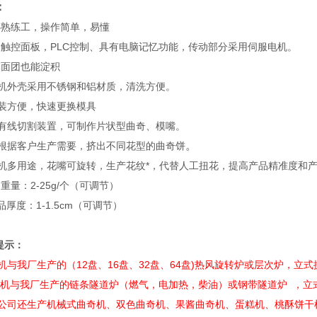
：
必熟练工，操作简单，易懂
晶触控面板，PLC控制、具有电脑记忆功能，传动部分采用伺服电机。
体面团也能淀积
整机外壳采用不锈钢和铝材质，清洗方便。
拆装方便，快速更换模具
配有线切割装置，可制作片状型曲奇、模嘴。
。
可根据客户生产需要，挤出不同花型的曲奇饼
一机多用途，花嘴可旋转，生产花纹*，代替人工扭花，提高产品精准度和
品重量：2-25g/个（可调节）
制品厚度：1-1.5cm（可调节）
提示：
机与我厂生产的（12盘、16盘、32盘、64盘)热风旋转炉或层次炉，
本机与我厂生产的链条隧道炉（燃气，电加热，柴油）或钢带隧道炉 ，立
本公司还生产机械式曲奇机、双色曲奇机、果酱曲奇机、蛋糕机、桃酥饼干