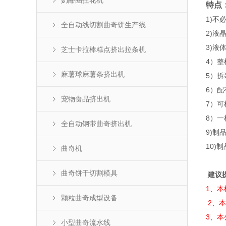
奶酪圈扭花机
特点
1)不
全自动线切割曲奇饼生产线
2)液
3)液
芝士卡拉棒糕点挤出拉条机
4）
麻薯球麻薯条挤出机
5）
6）
宠物食品挤出机
7）
8）
全自动钢带曲奇挤出机
9)制
10)
曲奇机
曲奇饼干切割模具
建议
1、本
颗粒曲奇成型设备
2、
3、
小型曲奇流水线