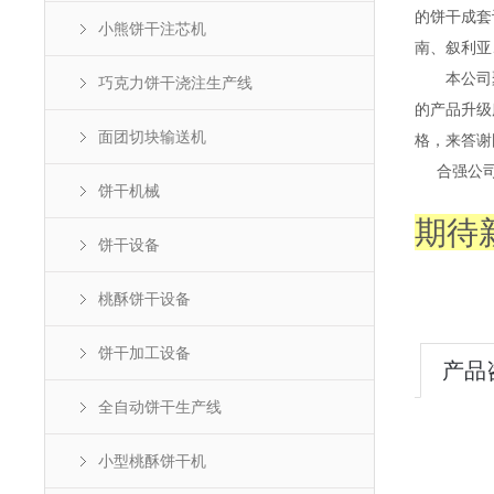
的饼干成套
小熊饼干注芯机
南、叙利亚
本公司聚集
巧克力饼干浇注生产线
的产品升级
面团切块输送机
格，来答谢
合强公司
饼干机械
期待
饼干设备
桃酥饼干设备
饼干加工设备
产品
全自动饼干生产线
小型桃酥饼干机