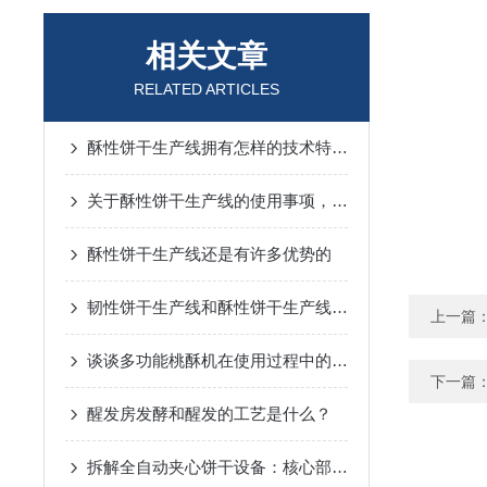
相关文章
RELATED ARTICLES
酥性饼干生产线拥有怎样的技术特点呢？
关于酥性饼干生产线的使用事项，你有什么建议呢？
酥性饼干生产线还是有许多优势的
韧性饼干生产线和酥性饼干生产线的区别
上一篇
谈谈多功能桃酥机在使用过程中的问题
下一篇
醒发房发酵和醒发的工艺是什么？
拆解全自动夹心饼干设备：核心部件藏着怎样的高效密码？