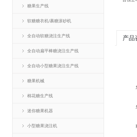
糖果生产线
软糖糖衣机/裹糖滚砂机
全自动软糖浇注生产线
产品
全自动扁平棒糖浇注生产线
全自动小型糖果浇注生产线
糖果机械
棉花糖生产线
迷你糖果机器
小型糖果浇注机