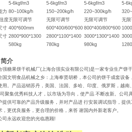
5-6kgf/m3
5-6kgf/m3
5-6kgf/m3
5-6k
能力
80~100kg/h
150~200kg/h
220~300kg/h
320~
大纽度
无限可调节
无限可调节
无限可调节
无限
尺寸
400*600mm
600*400/600*600
800*400/800*600
1000
尺寸
2800*900*1300
2800*1100*1400
3000*1300*1400
3000
580kg
780kg
980kg
128
司简介
合强糖果饼干机械厂(上海合强实业有限公司)是一家专业生产饼
全国文明食品机械之乡：上海奉贤胡桥，本公司的饼干成套设备
使用。产品远销苏丹，美国、法国、多哈、印度、俄罗斯，越南
司聚集优秀科技人才，以市场为导向，使产品 不断改新。公司具
户提供可靠的产品升级服务，并对产品进 行安装调试指导，提
术，更优良服务，更合理的价格，来答 谢国内外新老客户。
公司永远欢迎您的光临惠顾!