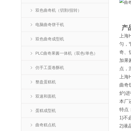
双色曲奇机（切割/扭转）
电脑曲奇饼干机
产
上海HQ
双色曲奇成型机
匀，节
奇、
PLC曲奇果酱一体机（双色/单色）
加果
仿手工蛋卷酥机
点，
上海HQ
整盘蛋糕机
曲奇
炉)
双速和面机
本厂
特点
蛋糕成型机
1)
曲奇糕点机
2)