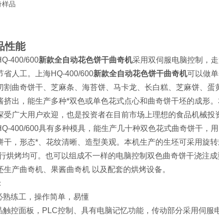
品性能
-400/600
新款全自动花色饼干曲奇机
采用双伺服电脑控制，走
省人工。上海HQ-400/600
新款全自动花色饼干曲奇机
可以做单
切割曲奇饼干、芝麻条、海苔饼、马卡龙、长白糕、芝麻饼、蛋黄饼、
酱挤出，能生产多种*双色或单色花式点心和曲奇饼干坯的成形
深受广大用户欢迎，也是投资者在目前市场上理想的食品机械投
-400/600
具有多种模具，能生产几十种双色花式曲奇饼干，用
饼干，形态*、花纹清晰、造型美观。本机生产的生坯可采用旋转
进行烘烤均可。也可以组成不一样的电脑控制双色曲奇饼干浇注成
还生产曲奇机、果酱曲奇机 以及配套的烘烤设备。
：
不必熟练工，操作简单，易懂
液晶触控面板，PLC控制、具有电脑记忆功能，传动部分采用伺服