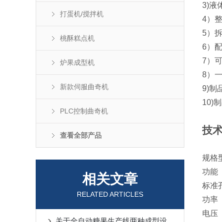
3)
打蛋机/搅拌机
4）
5）
桃酥糕点机
6）
7）
炉果成型机
8）
新款伺服曲奇机
9)制
10)
PLC控制曲奇机
技
查看全部产品
规格
功能
相关文章
标准
RELATED ARTICLES
功率
电压
关于全自动糖果生产线两种成型设备的工作原理介绍