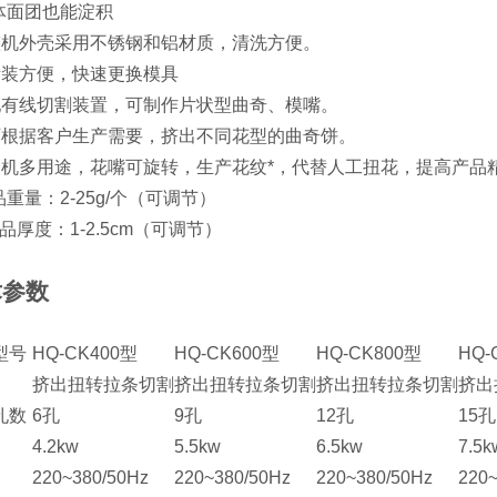
液体面团也能淀积
整机外壳采用不锈钢和铝材质，清洗方便。
拆装方便，快速更换模具
配有线切割装置，可制作片状型曲奇、模嘴。
可根据客户生产需要，挤出不同花型的曲奇饼。
一机多用途，花嘴可旋转，生产花纹*，代替人工扭花，提高产品
品重量：2-25g/个（可调节）
制品厚度：1-2.5cm（可调节）
术参数
型号
HQ-CK400型
HQ-CK600型
HQ-CK800型
HQ-
挤出扭转拉条切割
挤出扭转拉条切割
挤出扭转拉条切割
挤出
孔数
6孔
9孔
12孔
15孔
4.2kw
5.5kw
6.5kw
7.5k
220~380/50Hz
220~380/50Hz
220~380/50Hz
220~