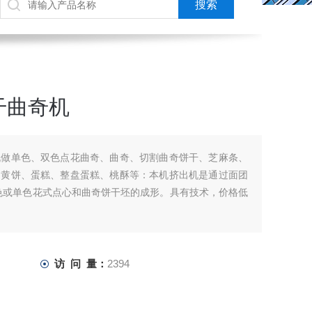
干曲奇机
机做单色、双色点花曲奇、曲奇、切割曲奇饼干、芝麻条、
蛋黄饼、蛋糕、整盘蛋糕、桃酥等：本机挤出机是通过面团
色或单色花式点心和曲奇饼干坯的成形。具有技术，价格低
访 问 量：
2394