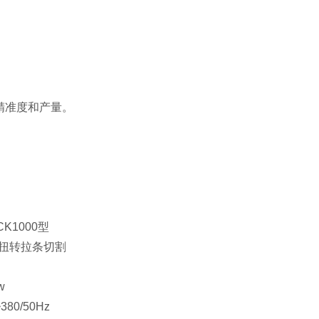
精准度和产量。
CK1000型
扭转拉条切割
w
380/50Hz