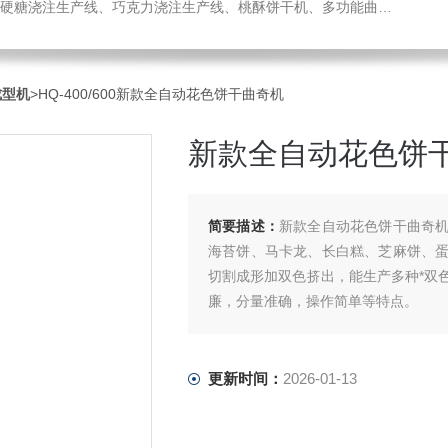
机、热风旋转炉、蛋糕成型机、全自动蛋卷生产线、月饼生产线、压缩饼干机、小型糖果浇注机、威化机、隧道链条炉、钢带烤炉等食品机械，欢迎您咨询选购！
成型机
>HQ-400/600新款全自动花色饼干曲奇机
新款全自动花色饼
简要描述：
新款全自动花色饼干曲奇
海苔饼、马卡龙、长白糕、芝麻饼、
切割成形加双色挤出，能生产多种*双
廉，分量准确，操作简单等特点。
更新时间：
2026-01-13