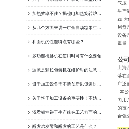
气压
生产
加热效率不佳？揭秘电加热旋转炉的常见问题与解决秘籍！
zui
烤盘
从几个方面来讲一讲全自动糖果生产线的维护技巧
设备
和面机的性能特点有哪些？
重量
多功能桃酥机在使用时可有什么要领
公
上海
这就是颗粒包装机在维护时的注意事项
落在
广泛
饼干加工设备需不断创新以促进饼干行业的发展
本公
关于饼干加工设备的重要性！不妨进来看看！
向用
的技
浅看韧性饼干生产线在工艺方面的特点
合强
醒发房发酵和醒发的工艺是什么？