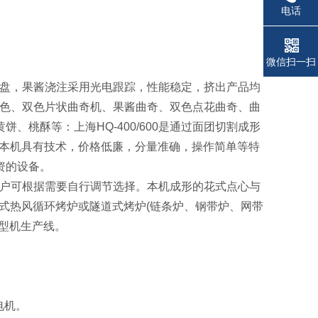
电话
微信扫一扫
盘，果酱浇注采用光电跟踪，性能稳定，挤出产品均
色、双色片状曲奇机、果酱曲奇、双色点花曲奇、曲
桃酥等：上海HQ-400/600是通过面团切割成形
。本机具有技术，价格低廉，分量准确，操作简单等特
资的设备。
户可根据需要自行调节选择。本机成形的花式
点心与
式热风循环烤炉或隧道式烤炉(链条炉、钢带炉、网带
型机生产线。
电机。