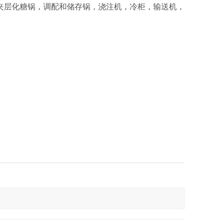
夹层化糖锅，调配和储存锅，浇注机，冷柜，输送机，