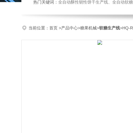
热门关键词：
全自动酥性韧性饼干生产线、全自动软糖硬糖浇注生产线、巧克力浇注生产线、桃酥饼干机、多功能曲奇
当前位置：
首页
>
产品中心
>
糖果机械
>
软糖生产线
>HQ