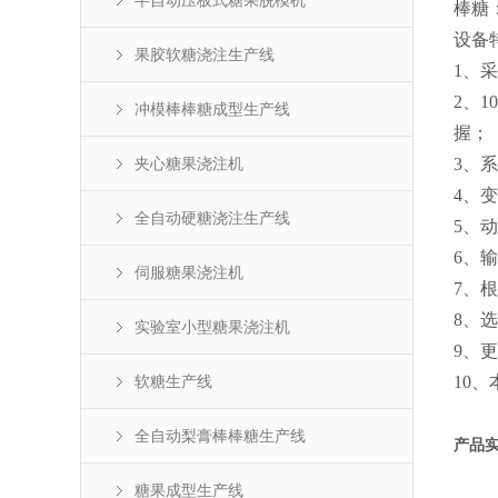
半自动压板式糖果脱模机
棒糖
设备
果胶软糖浇注生产线
1、
2、
冲模棒棒糖成型生产线
握；
夹心糖果浇注机
3、
4、
全自动硬糖浇注生产线
5、
6、
伺服糖果浇注机
7、
8、
实验室小型糖果浇注机
9、
软糖生产线
10
全自动梨膏棒棒糖生产线
产品
糖果成型生产线