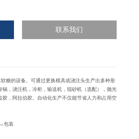
联系我们
体软糖的设备。可通过更换模具或浇注头生产出多种形
存锅，浇注机，冷柜，输送机，辊砂机（选配），抛光
拉胶，阿拉伯胶。自动化生产不仅能节省人力和占用空
→包装