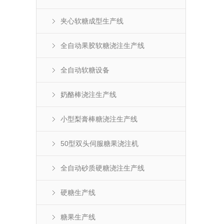
夹心软糖成型生产线
全自动果胶软糖浇注生产线
全自动软糖设备
奶酪棒浇注生产线
小型梨膏棒糖浇注生产线
50型双头伺服糖果浇注机
全自动砂质硬糖浇注生产线
硬糖生产线
糖果生产线