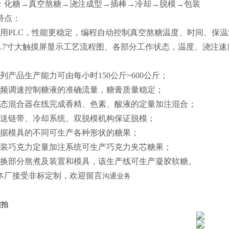
：化糖→真空熬糖→浇注成型→插棒→冷却→脱模→包装
特点：
采用PLC，性能更稳定，编程自动控制真空熬糖温度、时间、保
10.7寸大触摸屏显示工艺流程图、各部分工作状态，温度、浇注
系列产品生产能力可由每小时150公斤~600公斤；
变频调速控制糖液的准确流量，糖膏质量稳定；
动态混合器在线完成香精、色素、酸液的定量加注混合；
输送链带、冷却系统、双脱模机构保证脱模；
根据模具的不同可生产各种形状的糖果；
选装巧克力定量加注系统可生产巧克力夹芯糖果；
更换部分熬煮及装置和模具，该生产线可生产凝胶软糖。
、本厂接受非标定制，欢迎留言
沟通业务
实拍