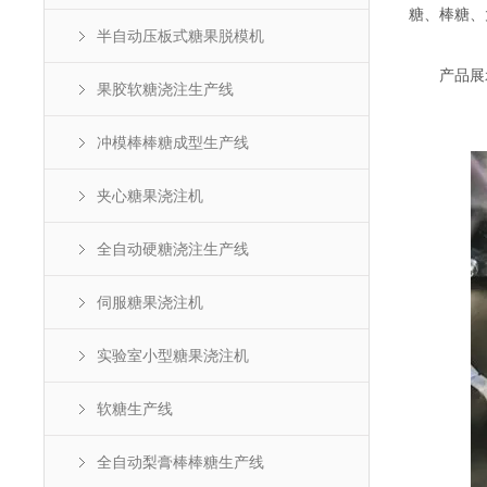
糖、棒糖、
半自动压板式糖果脱模机
产品展示
果胶软糖浇注生产线
冲模棒棒糖成型生产线
夹心糖果浇注机
全自动硬糖浇注生产线
伺服糖果浇注机
实验室小型糖果浇注机
软糖生产线
全自动梨膏棒棒糖生产线