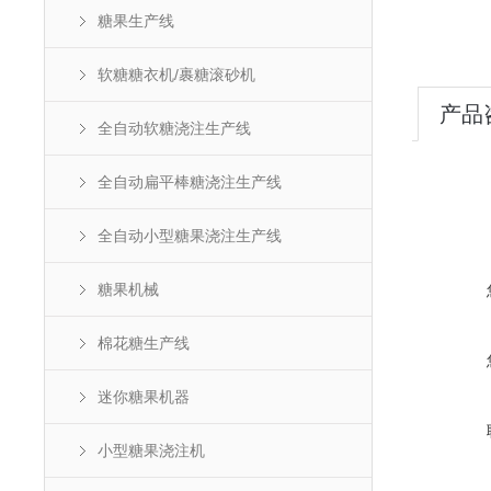
糖果生产线
软糖糖衣机/裹糖滚砂机
产品
全自动软糖浇注生产线
全自动扁平棒糖浇注生产线
全自动小型糖果浇注生产线
糖果机械
棉花糖生产线
迷你糖果机器
小型糖果浇注机