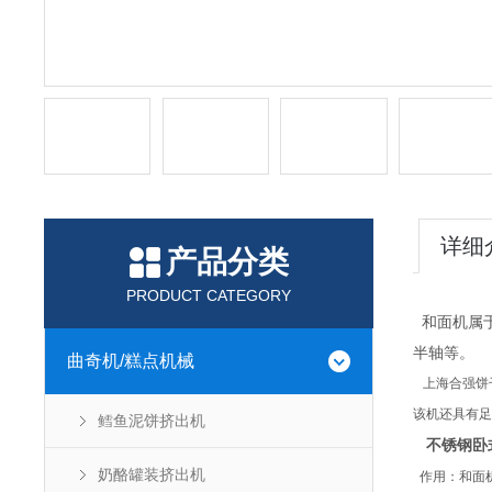
详细
产品分类
PRODUCT CATEGORY
和面机属于
半轴等。
曲奇机/糕点机械
上海合强饼
该机还具有足
鳕鱼泥饼挤出机
不锈钢卧
奶酪罐装挤出机
作用：和面