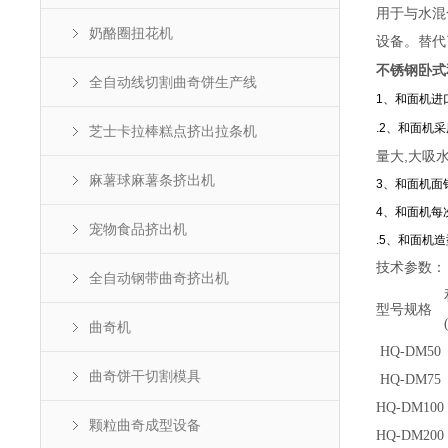
用于与水混
奶酪圈扭花机
设备。替代
不锈钢卧式
全自动线切割曲奇饼生产线
1、和面机进
.2、和面机
芝士卡拉棒糕点挤出拉条机
量大,大吸水
麻薯球麻薯条挤出机
3、和面机面
4、和面机每
宠物食品挤出机
.5、和面机
技术参数：
全自动钢带曲奇挤出机
型号规格
曲奇机
HQ-DM50
曲奇饼干切割模具
HQ-DM75
HQ-DM100
颗粒曲奇成型设备
HQ-DM200