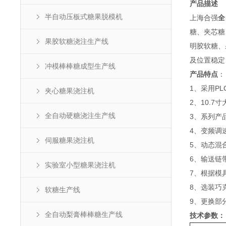
产品描述
半自动压板式糖果脱模机
上海合强
全
糖、夹芯糖
果胶软糖浇注生产线
明胶软糖、
及位置稳定
冲模棒棒糖成型生产线
产品特点
：
1、采用P
夹心糖果浇注机
2、10.
全自动硬糖浇注生产线
3、系列产
4、变频调
伺服糖果浇注机
5、动态混
6、输送链
实验室小型糖果浇注机
7、根据模
8、选装巧
软糖生产线
9、更换部
全自动梨膏棒棒糖生产线
技术参数：