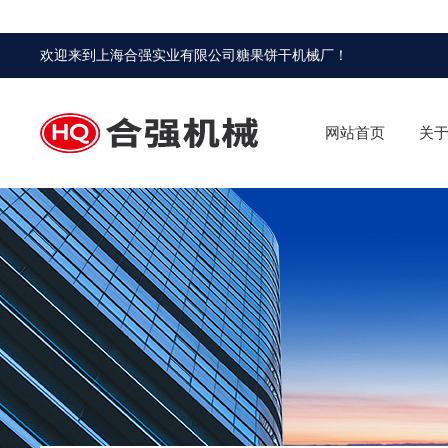
欢迎来到
上海合强实业有限公司糖果饼干机械厂
！
网站首页
关