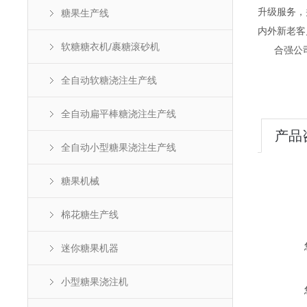
升级服务，
糖果生产线
内外新老客
软糖糖衣机/裹糖滚砂机
合强公司
全自动软糖浇注生产线
全自动扁平棒糖浇注生产线
产品
全自动小型糖果浇注生产线
糖果机械
棉花糖生产线
迷你糖果机器
小型糖果浇注机