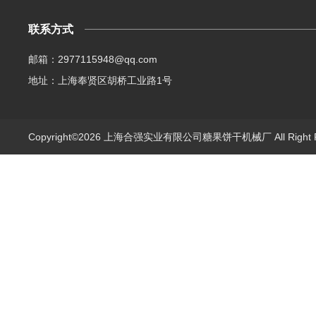
联系方式
邮箱：2977115948@qq.com
地址：上海奉贤区胡桥工业路1号
Copyright©2026 上海合强实业有限公司糖果饼干机械厂 All Right 