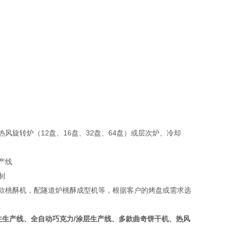
旋转炉（12盘、16盘、32盘、64盘）或层次炉、冷却
产线
制
款桃酥机，配隧道炉桃酥成型机等，根据客户的烤盘或需求选
注生产线、全自动巧克力/涂层生产线、多款曲奇饼干机、热风