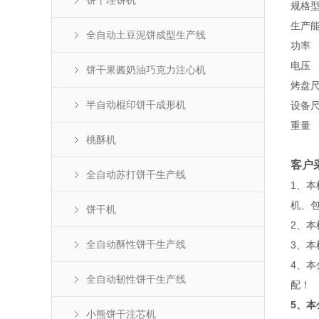
饼干理饼机
规格
生产
全自动土豆泥饼成型生产线
功率
电压
饼干果酱奶油巧克力注心机
烤盘
半自动棍印饼干成形机
设备
重量
桃酥机
客户
全自动苏打饼干生产线
1、本
机、
饼干机
2、
全自动酥性饼干生产线
3、
4、
全自动韧性饼干生产线
配！
5、
小熊饼干注芯机