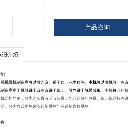
产品咨询
详细介绍
性能
合强
桃酥机制造商
可以撒芝麻、瓜子仁、花生粒等。
本机
可以做桃酥、曲
机制造商
用于桃酥饼干或曲奇饼干辊印、酥性饼干脱模成形。
本机
将
调粉
本机结构简单，分离刀装置有调节装置，能调到好的位置。辊印辊经特殊
方便。分为盘式用热风旋转炉烘烤与隧道炉直接烘烤。
参数