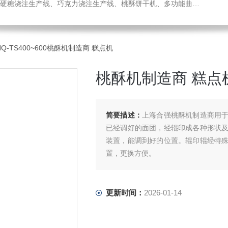
机、热风旋转炉、蛋糕成型机、全自动蛋卷生产线、月饼生产线、压缩饼干机、小型糖果浇注机、威化机、隧道链条炉、钢带烤炉等食品机械，欢迎您咨询选购！
Q-TS400~600桃酥机制造商 糕点机
桃酥机制造商 糕点
简要描述：
上海合强桃酥机制造商用
已经调好的面团，经辊印成各种形状
装置，能调到好的位置。辊印辊经特
置，更换方便。
更新时间：
2026-01-14