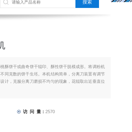
机
于桃酥饼干或曲奇饼干辊印、酥性饼干脱模成形。将调粉机
及不同克数的饼干生坯。本机结构简单，分离刀装置有调节
殊设计，克服分离刀磨损不均匀的现象，花辊取出近垂直位
访 问 量：
2570