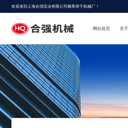
欢迎来到
上海合强实业有限公司糖果饼干机械厂
！
网站首页
关