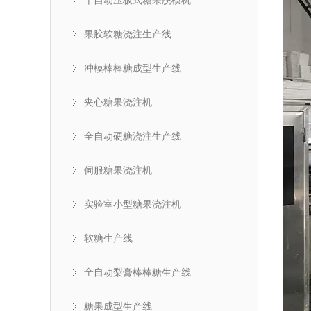
半自动压板式糖果脱模机
果胶软糖浇注生产线
冲模棒棒糖成型生产线
夹心糖果浇注机
全自动硬糖浇注生产线
伺服糖果浇注机
实验室小型糖果浇注机
软糖生产线
全自动梨膏棒棒糖生产线
糖果成型生产线