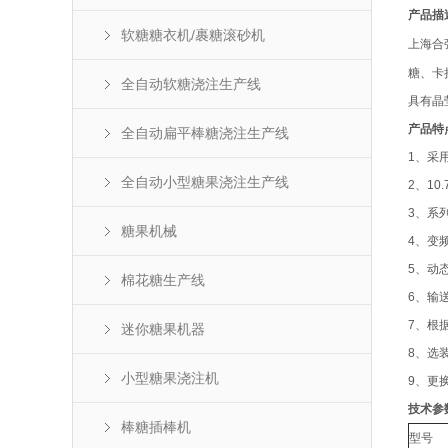
产品描
软糖糖衣机/裹糖滚砂机
上海合
糖、卡
全自动软糖浇注生产线
具有晶
产品特
全自动扁平棒糖浇注生产线
1、采
全自动小型糖果浇注生产线
2、1
3、系
糖果机械
4、变
5、动
棉花糖生产线
6、输
7、根
迷你糖果机器
8、选
小型糖果浇注机
9、更
技术参
棒糖插棒机
型号