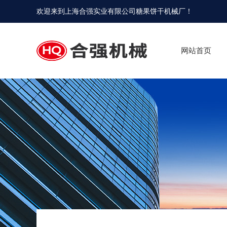
欢迎来到
上海合强实业有限公司糖果饼干机械厂
！
网站首页