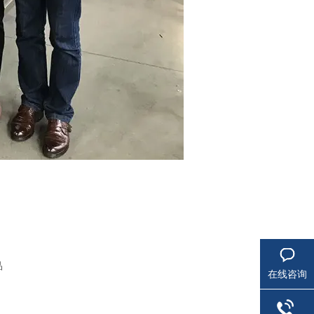
品
在线咨询