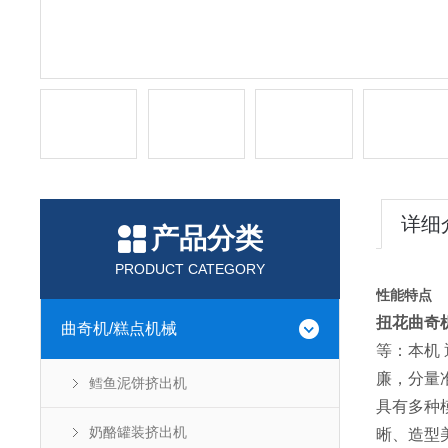
详细
产品分类
PRODUCT CATEGORY
性能特点
扭花曲奇
曲奇机/糕点机械
等：本机
廉，分量
鳕鱼泥饼挤出机
具有多种
奶酪罐装挤出机
晰、造型