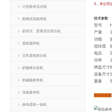
3、本公司
小型曲奇流水线
技术参数
粗粮扭花曲奇机
型号
奶溶豆、蛋黄溶豆挤出机
产量
功能
蛋糕搅拌机
扭转度
电压
豆乳蛋糕挤出机
功率
烤盘尺寸
奶脆棒拉条机
设备尺寸
机械版曲奇机
重量
珍妮曲奇机
车间实拍图
曲奇蛋糕一体机