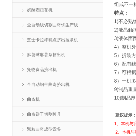
组成不一
奶酪圈扭花机
特点：
1)不必
全自动线切割曲奇饼生产线
2)液晶
3)液体面
芝士卡拉棒糕点挤出拉条机
4）整机
麻薯球麻薯条挤出机
5）拆装
6）配有
宠物食品挤出机
7）可根
8）一机
全自动钢带曲奇挤出机
9)制品重
10)制品厚
曲奇机
曲奇饼干切割模具
建议提示
1、本机与
颗粒曲奇成型设备
2、本机与