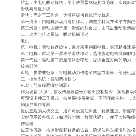
转盘：由电机驱动旋转，用于放置蛋糕模具或毛坯，实现360°
滑轨与滑座系统
滑轨：固定于工作台，为滑座提供直线运动轨道。
第一滑座：由电机驱动沿滑轨移动，调整注料头在水平方向的
第二滑座：滑动连接于第一滑座的斜台上，由气缸驱动沿斜面移
二、动力与传动系统：驱动机械运动
电机
第一电机：驱动转盘旋转，通常采用伺服电机，实现精准速度
第二电机：驱动第一滑座沿滑轨移动，选用步进电机或伺服电
第一气缸：驱动第二滑座沿斜台移动，提供垂直方向的动力，
传动部件
齿轮、皮带或链条：将电机动力传递至转盘或滑座，部分机型
三、控制系统：智能调控核心
PLC（可编程逻辑控制器）
作为设备“大脑”，接收传感器信号并输出控制指令，实现自动
可预设多种工作模式（如单层/多层蛋糕、不同花纹注料），支
触摸屏操作界面
提供直观的人机交互，用户可设置注料量、转盘速度、滑座移
实时显示设备状态（如运行时间、故障代码），便于监控和维
传感器
位置传感器：检测滑座和转盘的位置，确保注料头精准对准模