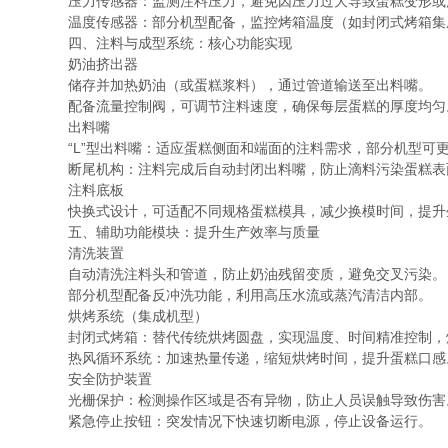
压力传感器：监测注料压力，避免因压力过大导致蛋糕变形或
温度传感器：部分机型配备，监控烤箱温度（如封闭式烤箱集
四、注料与成型系统：核心功能实现
奶油挤出器
储存并加热奶油（或蛋糕浆料），通过管道输送至出料嘴。
配备流量控制阀，可调节注料速度，确保每层蛋糕的厚度均匀
出料嘴
“L”型出料嘴：适应蛋糕侧面和端面的注料需求，部分机型可
断尾机构：注料完成后自动封闭出料嘴，防止滴料污染蛋糕表
注料底板
快换式设计，可适配不同规格蛋糕模具，减少换模时间，提升
五、辅助功能模块：提升生产效率与质量
清洗装置
自动清洗注料头和管道，防止奶油残留变质，避免交叉污染。
部分机型配备反冲洗功能，利用高压水流或蒸汽清洁内部。
烘烤系统（集成机型）
封闭式烤箱：替代传统烘烤圆盘，实现温度、时间精准控制，
热风循环系统：加速热量传递，缩短烘烤时间，提升蛋糕口感
安全防护装置
光栅保护：检测操作区域是否有异物，防止人员误触导致伤害
紧急停止按钮：突发情况下快速切断电源，停止设备运行。