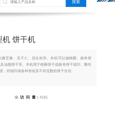
机 饼干机
以撒芝麻、瓜子仁、花生粒等。本机可以做桃酥、曲奇饼
以及油脂饼干等。本机用于桃酥饼干或曲奇饼干辊印、酥性
团，经辊印成各种形状及不同克数的饼干生坯。
访 问 量：
4181