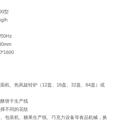
00型
kg/h
/50Hz
00mm
0*1600
g
机、热风旋转炉（12盘、16盘、32盘、64盘）或
桃酥饼干生产线
选择不同的花纹
线、包装机、糖果生产线、巧克力设备等食品机械，换