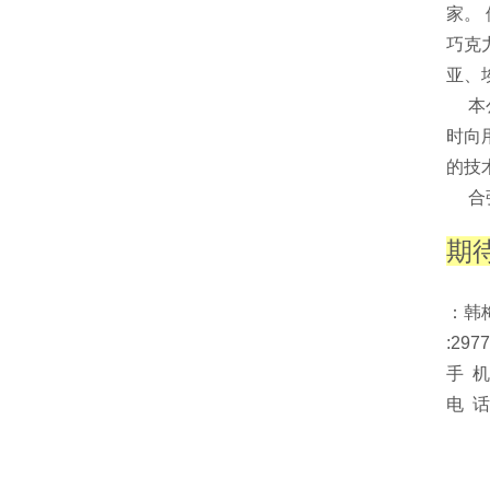
家。
巧克
亚、
本公
时向
的技
合强
期
:297
手 
电 