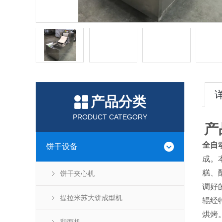
产品分类
PRODUCT CATEGORY
产
全自
饼干设备
成。
糕、
饼干夹心机
调好
提拉米苏大饼成型机
辊经
烘烤