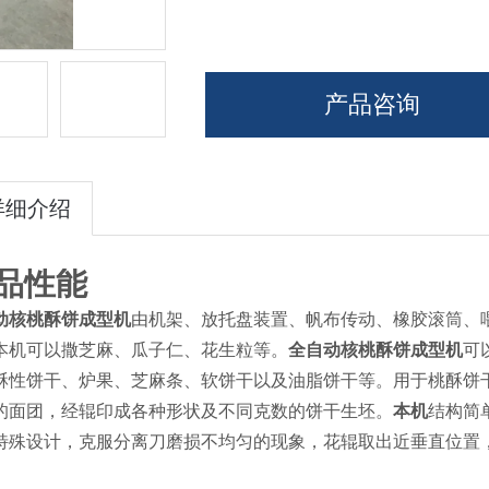
产品咨询
详细介绍
品性能
动核桃酥饼成型机
由机架、放托盘装置、帆布传动、橡胶滚筒、
本机可以撒芝麻、瓜子仁、花生粒等。
全自动核桃酥饼成型机
可
酥性饼干、炉果、芝麻条、软饼干以及油脂饼干等。
用于桃酥饼
的面团，经辊印成各种形状及不同克数的饼干生坯。
本机
结构简
特殊设计，克服分离刀磨损不均匀的现象，花辊取出近垂直位置
。