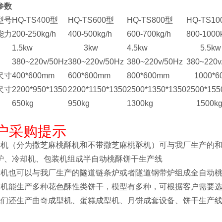
参数
型号
HQ-TS400型
HQ-TS600型
HQ-TS800型
HQ-TS10
能力
200-250kg/h
400-500kg/h
600-700kg/h
800-1000
1.5kw
3kw
4.5kw
5.5kw
380~220v/50Hz
380~220v/50Hz
380~220v/50Hz
380~220v
尺寸
400*600mm
600*600mm
800*600mm
1000*6
尺寸
2200*950*1350
2200*1150*1350
2500*1350*1350
2500*155
650kg
950kg
1300kg
1500k
户采购提示
本机（分为撒芝麻桃酥机和不带撒芝麻桃酥机）可与我厂生产的和面
炉、冷却机、包装机组成半自动桃酥饼干生产线
本机也可以与我厂生产的隧道链条炉或者隧道钢带炉组成全自动
本机能生产多种花色酥性类饼干，模型有多种，可根据客户需要
我们还生产曲奇成型机、蛋糕成型机、月饼成套设备、饼干生产