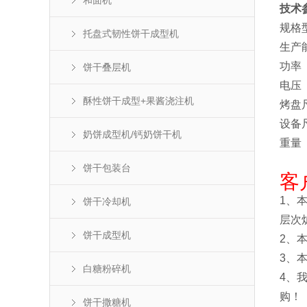
和面机
技术
规格
托盘式韧性饼干成型机
生产
功率
饼干叠层机
电压
酥性饼干成型+果酱浇注机
烤盘
设备
奶饼成型机/钙奶饼干机
重量
饼干包装台
客
1、
饼干冷却机
层次
饼干成型机
2、
3、
白糖粉碎机
4、
购！
饼干撒糖机