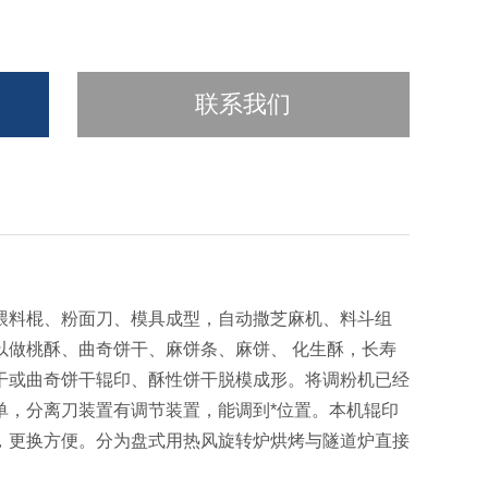
联系我们
喂料棍、粉面刀、模具成型，自动撒芝麻机、料斗组
以做桃酥、曲奇饼干、麻饼条、麻饼、 化生酥，长寿
干或曲奇饼干辊印、酥性饼干脱模成形。
将调粉机已经
单，分离刀装置有调节装置，能调到*位置。本机辊印
，更换方便。
分为盘式用热风旋转炉烘烤与隧道炉直接