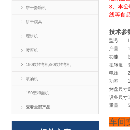
3、本
饼干撒糖机
线等食品
饼干模具
技术参
理饼机
型号
产量
喷蛋机
功能
180度转弯机/90度转弯机
扭转度
电压
喷油机
功率
烤盘尺寸
150型和面机
设备尺寸
重量
查看全部产品
车间