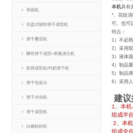
本机
具有
和面机
*、花纹
可。也可
托盘式韧性饼干成型机
特点：
饼干叠层机
1）不必
2）采用
酥性饼干成型+果酱浇注机
3）液体
4）制品重
奶饼成型机/钙奶饼干机
5）制品厚
6）采用
饼干包装台
建议
饼干冷却机
1、本机
饼干成型机
组成半
2、本
白糖粉碎机
组成全