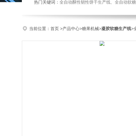
热门关键词：
全自动酥性韧性饼干生产线、全自动软糖硬糖浇注生产线、巧克力浇注生产线、桃酥饼干机、多功能曲奇
当前位置：
首页
>
产品中心
>
糖果机械
>
凝胶软糖生产线
>