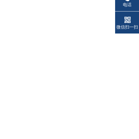
电话
微信扫一扫