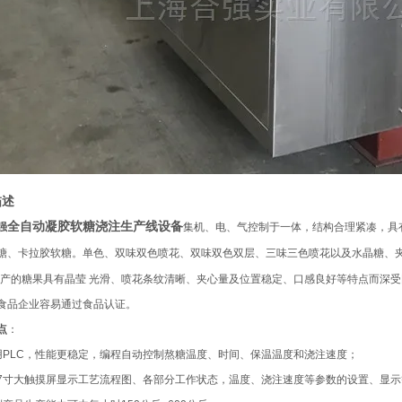
描述
全自动凝胶软糖浇注生产线设备
强
集机、电、气控制于一体，结构合理紧凑，具
糖、卡拉胶软糖。单色、双味双色喷花、双味双色双层、三味三色喷花以及水晶糖、
产的糖果具有晶莹 光滑、喷花条纹清晰、夹心量及位置稳定、口感良好等特点而深
食品企业容易通过食品认证。
点
：
用PLC，性能更稳定，编程自动控制熬糖温度、时间、保温温度和浇注速度；
0.7寸大触摸屏显示工艺流程图、各部分工作状态，温度、浇注速度等参数的设置、显