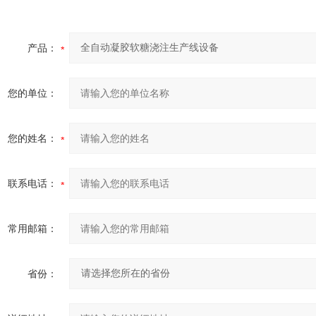
产品：
您的单位：
您的姓名：
联系电话：
常用邮箱：
省份：