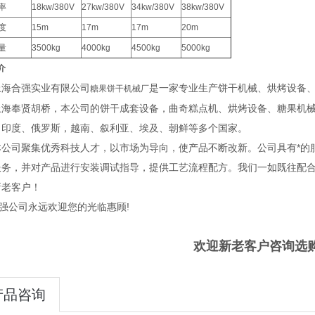
率
18kw/380V
27kw/380V
34kw/380V
38kw/380V
度
15m
17m
17m
20m
量
3500kg
4000kg
4500kg
5000kg
介
合强实业有限公司
是一家专业生产饼干机械、烘烤设备、
糖果饼干机械厂
上海奉贤胡桥，本公司的饼干成套设备，曲奇糕点机、烘烤设备、糖果机
、印度、俄罗斯，越南、叙利亚、埃及、朝鲜等多个国家。
司聚集优秀科技人才，以市场为导向，使产品不断改新。公司具有*的服
服务，并对产品进行安装调试指导，提供工艺流程配方。我们一如既往配
新老客户！
公司永远欢迎您的光临惠顾!
欢迎新老客户咨询选
产品咨询