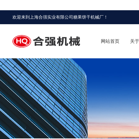
欢迎来到
上海合强实业有限公司糖果饼干机械厂
！
网站首页
关