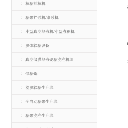
棒糖插棒机
糖果拌砂机/滚砂机
小型真空熬煮机/小型煮糖机
胶体软糖设备
真空薄膜熬煮硬糖浇注机组
储糖锅
凝胶软糖生产线
全自动糖果生产线
糖果浇注生产线