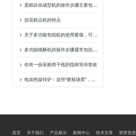
蛋糕自动成型机的操作步骤主要包括哪些？
扭花糕点机的特点
关于多功能包馅机的使用要领，可别说我没告诉你奥！
多功能桃酥机的操作步骤通常包括以下几个主要环节
你有一份采购饼干线的指南等待签收
电加热旋转炉：这些“硬核场景”，藏着它的应用边界
首页
关于我们
产品展示
新闻中心
技术文章
荣誉资质