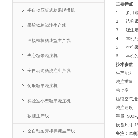
主要特点
半自动压板式糖果脱模机
1. 多用
2. 结构
果胶软糖浇注生产线
3. 浇注
4. 本机
冲模棒棒糖成型生产线
5. 本机
夹心糖果浇注机
6. 本机
技术参数
全自动硬糖浇注生产线
生产能力 5
浇注重量 
伺服糖果浇注机
总功率 1.
压缩空气用
实验室小型糖果浇注机
浇注速度 
软糖生产线
重量 500k
设备尺寸 19
全自动梨膏棒棒糖生产线
备注：本机