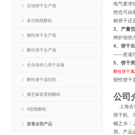
电气要求
压缩饼干生产线
然也可由
多功能桃酥机
粮饼干还
3、产量
韧性饼干生产线
烤炉加热
4、饼干
酥性饼干生产线
——差速
5、饼干
全自动夹心饼干设备
酥性饼干属
酥性饼干成型机
韧性饼干
公司
撒芝麻装置桃酥机
上海合强
A型桃酥机
饼干机、
械之乡：
查看全部产品
用。产品