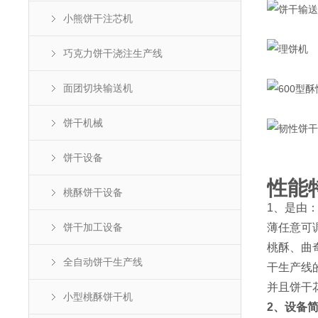
小熊饼干注芯机
巧克力饼干浇注生产线
饼干
面团切块输送机
饼干机械
饼干设备
性能
桃酥饼干设备
1、
是由
饼干加工设备
薄任意可
桃酥、曲
全自动饼干生产线
干生产线
并且饼干
小型桃酥饼干机
2、设备