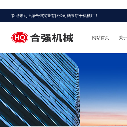
欢迎来到
上海合强实业有限公司糖果饼干机械厂
！
网站首页
关