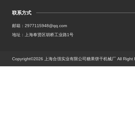
联系方式
邮箱：2977115948@qq.com
地址：上海奉贤区胡桥工业路1号
Copyright©2026 上海合强实业有限公司糖果饼干机械厂 All Right 