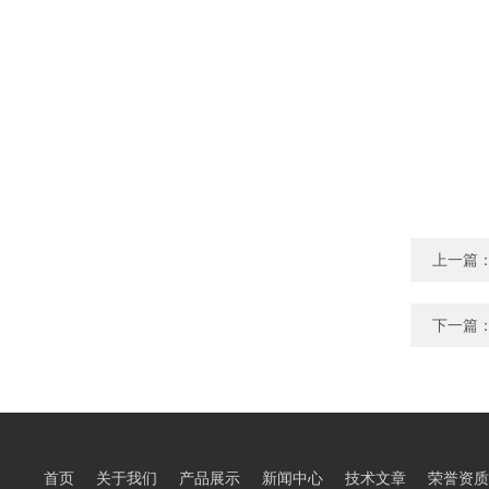
上一篇
下一篇
首页
关于我们
产品展示
新闻中心
技术文章
荣誉资质