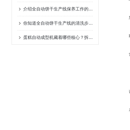
介绍全自动饼干生产线保养工作的具体工序
你知道全自动饼干生产线的清洗步骤吗？
蛋糕自动成型机藏着哪些核心？拆解关键组成部分，解锁高效生产密码