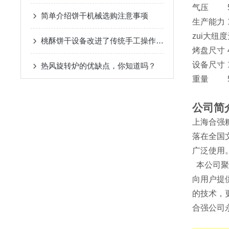
气压
简单介绍饼干机械选购注意事项
生产能力
zui大纽度
桃酥饼干设备改进了传统手工操作的缺点
烤盘尺寸
设备尺寸
热风旋转炉的优缺点，你知道吗？
重量
公司简
上海合强
落在全国
广泛使用
本公司聚
向用户提
的技术，
合强公司