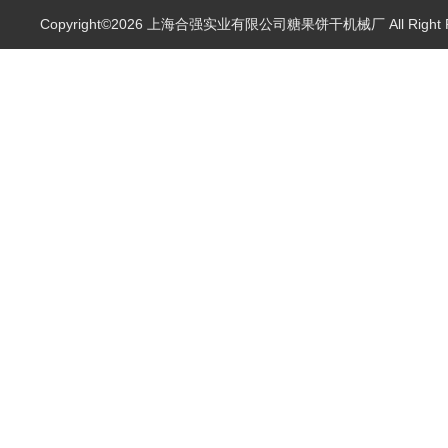
Copyright©2026 上海合强实业有限公司糖果饼干机械厂 All Right 