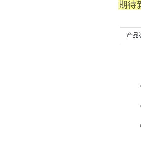
期待
产品