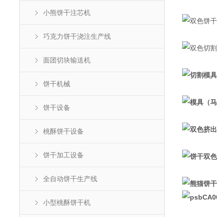
小熊饼干注芯机
巧克力饼干浇注生产线
面团切块输送机
饼干机械
饼干设备
桃酥饼干设备
饼干加工设备
全自动饼干生产线
小型桃酥饼干机