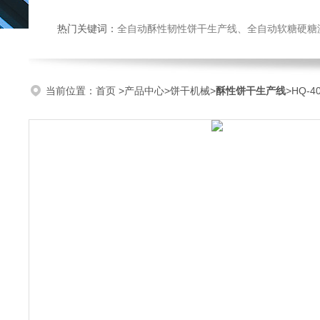
热门关键词：
全自动酥性韧性饼干生产线、全自动软糖硬糖浇注生产线、巧克力浇注生产线、桃酥饼干机、多功能曲奇机、热风旋转
当前位置：
首页
>
产品中心
>
饼干机械
>
酥性饼干生产线
>HQ-