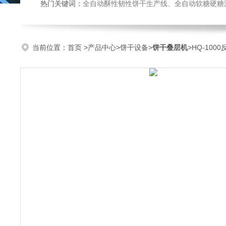
热门关键词：
全自动酥性韧性饼干生产线、全自动软糖硬糖浇注生产线、巧克力浇注生产线、桃酥饼干机、多功能曲奇机、热风旋转
当前位置：
首页
>
产品中心
>
饼干设备
>
饼干叠层机
>HQ-10