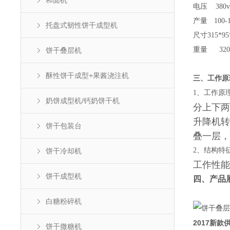
和面机
电压
380v
产量
100-
托盘式韧性饼干成型机
尺寸
315*95
重量
320
饼干叠层机
酥性饼干成型+果酱浇注机
三、工作原
1、工作原
奶饼成型机/钙奶饼干机
分上下两
升降机转
饼干包装台
叠一层，
2、结构特
饼干冷却机
工作性能
饼干成型机
四、产品
白糖粉碎机
2017新款
饼干撒糖机