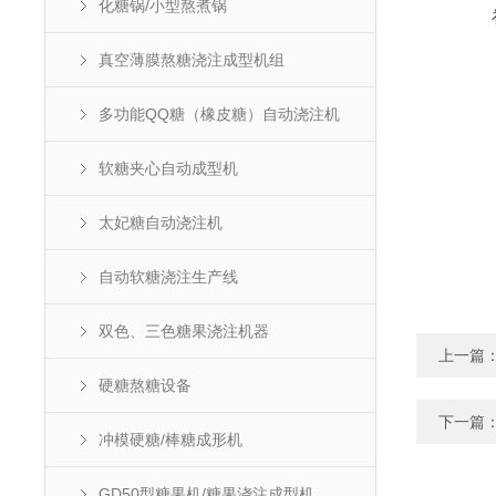
化糖锅/小型熬煮锅
真空薄膜熬糖浇注成型机组
多功能QQ糖（橡皮糖）自动浇注机
软糖夹心自动成型机
太妃糖自动浇注机
自动软糖浇注生产线
双色、三色糖果浇注机器
上一篇
硬糖熬糖设备
下一篇
冲模硬糖/棒糖成形机
GD50型糖果机/糖果浇注成型机