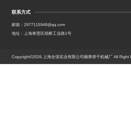
联系方式
邮箱：2977115948@qq.com
地址：上海奉贤区胡桥工业路1号
Copyright©2026 上海合强实业有限公司糖果饼干机械厂 All Right 