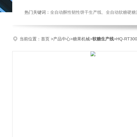
热门关键词：
全自动酥性韧性饼干生产线、全自动软糖硬糖浇注生产线、巧克力浇注生产线、桃酥饼干机、多功能曲奇机、热风旋转
当前位置：
首页
>
产品中心
>
糖果机械
>
软糖生产线
>HQ-RT