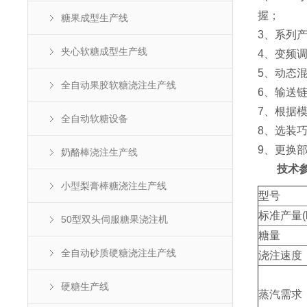
握；
糖果成型生产线
3、系列产
夹心软糖成型生产线
4、变频
5、动态
全自动果胶软糖浇注生产线
6、输送
7、根据
全自动软糖设备
8、选装
9、更换
奶酪棒浇注生产线
技术
小型梨膏棒糖浇注生产线
型号
标准产量(kg
50型双头伺服糖果浇注机
糖量
全自动砂质硬糖浇注生产线
浇注速度
硬糖生产线
蒸汽需求