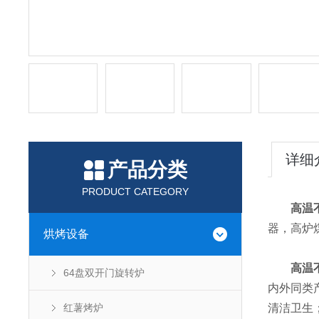
详细
产品分类
PRODUCT CATEGORY
高温
器，高炉
烘烤设备
高温
64盘双开门旋转炉
内外同类
红薯烤炉
清洁卫生