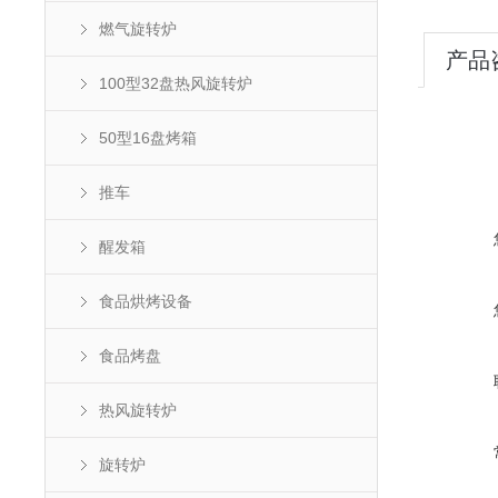
燃气旋转炉
产品
100型32盘热风旋转炉
50型16盘烤箱
推车
醒发箱
食品烘烤设备
食品烤盘
热风旋转炉
旋转炉