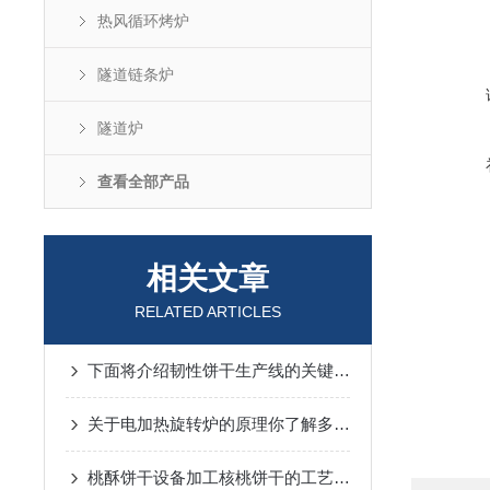
热风循环烤炉
隧道链条炉
隧道炉
查看全部产品
相关文章
RELATED ARTICLES
下面将介绍韧性饼干生产线的关键要素和工艺流程
关于电加热旋转炉的原理你了解多少呢？
桃酥饼干设备加工核桃饼干的工艺概述