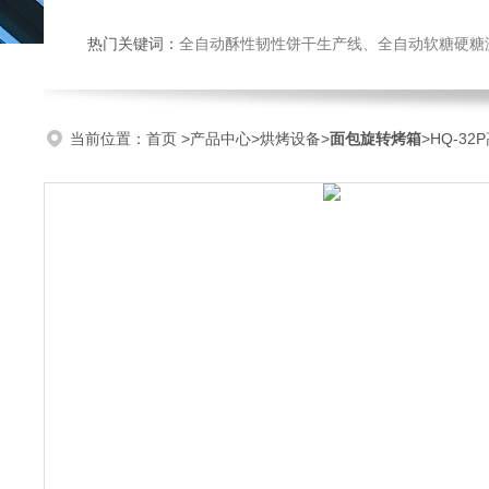
热门关键词：
全自动酥性韧性饼干生产线、全自动软糖硬糖浇注生产线、巧克力浇注生产线、桃酥饼干机、多功能曲奇机、热风旋转
当前位置：
首页
>
产品中心
>
烘烤设备
>
面包旋转烤箱
>HQ-3