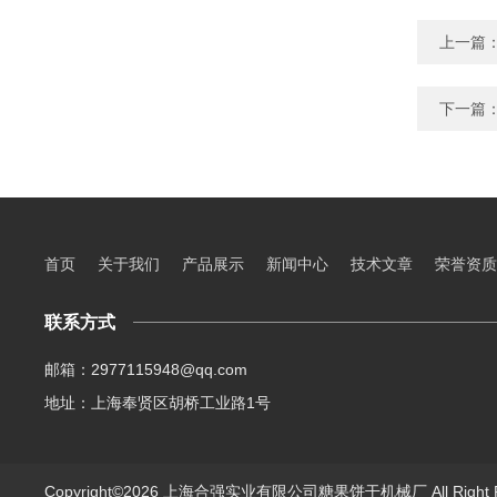
上一篇
下一篇
首页
关于我们
产品展示
新闻中心
技术文章
荣誉资质
联系方式
邮箱：2977115948@qq.com
地址：上海奉贤区胡桥工业路1号
Copyright©2026 上海合强实业有限公司糖果饼干机械厂 All Right 