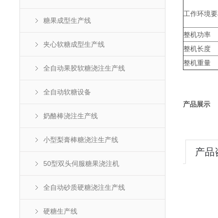
工作环境要
糖果成型生产线
整机功率
夹心软糖成型生产线
整机长度
整机重量
全自动果胶软糖浇注生产线
全自动软糖设备
产品展示
奶酪棒浇注生产线
小型梨膏棒糖浇注生产线
产品
50型双头伺服糖果浇注机
全自动砂质硬糖浇注生产线
硬糖生产线