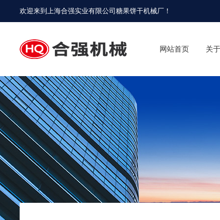
欢迎来到
上海合强实业有限公司糖果饼干机械厂
！
网站首页
关