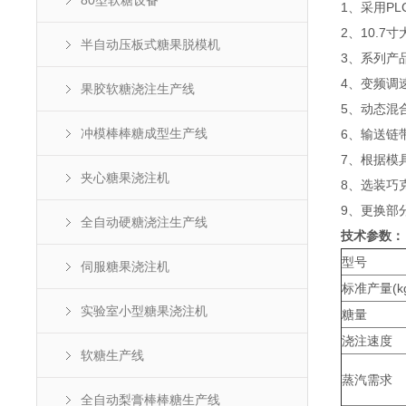
80型软糖设备
1、采用P
2、10.
半自动压板式糖果脱模机
3、系列产
4、变频调
果胶软糖浇注生产线
5、动态混
冲模棒棒糖成型生产线
6、输送链
7、根据模
夹心糖果浇注机
8、选装巧
9、更换部
全自动硬糖浇注生产线
技术参数：
型号
伺服糖果浇注机
标准产量(kg
实验室小型糖果浇注机
糖量
浇注速度
软糖生产线
蒸汽需求
全自动梨膏棒棒糖生产线