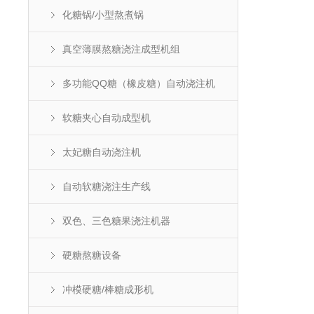
化糖锅/小型熬煮锅
真空薄膜熬糖浇注成型机组
多功能QQ糖（橡皮糖）自动浇注机
软糖夹心自动成型机
太妃糖自动浇注机
自动软糖浇注生产线
双色、三色糖果浇注机器
硬糖熬糖设备
冲模硬糖/棒糖成形机