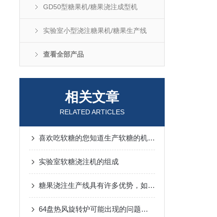
GD50型糖果机/糖果浇注成型机
实验室小型浇注糖果机/糖果生产线
查看全部产品
相关文章
RELATED ARTICLES
喜欢吃软糖的您知道生产软糖的机器长什么样？
实验室软糖浇注机的组成
糖果浇注生产线具有许多优势，如下所述
64盘热风旋转炉可能出现的问题及解决方法