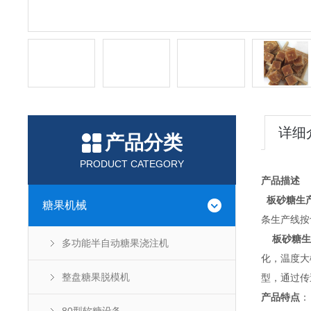
详细
产品分类
PRODUCT CATEGORY
产品描述
板砂糖生
糖果机械
条生产线按
板砂糖生
多功能半自动糖果浇注机
化，温度大
整盘糖果脱模机
型，通过传
产品特点
：