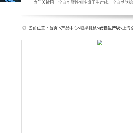
热门关键词：
全自动酥性韧性饼干生产线、全自动软糖硬糖浇注生产线、巧克力浇注生产线、桃酥饼干机、多功能曲奇
当前位置：
首页
>
产品中心
>
糖果机械
>
硬糖生产线
>上海