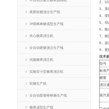
半自动压板式糖果脱模机
2、
3、系
果胶软糖浇注生产线
4、
5、
冲模棒棒糖成型生产线
6、
夹心糖果浇注机
7、
8、
全自动硬糖浇注生产线
9、
技术
伺服糖果浇注机
型号
标准产量
实验室小型糖果浇注机
糖量
软糖生产线
浇注
蒸汽
全自动梨膏棒棒糖生产线
糖果成型生产线