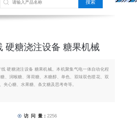
 硬糖浇注设备 糖果机械
线 硬糖浇注设备 糖果机械。本机聚集气电一体自动化程
砂糖、润喉糖、薄荷糖、木糖醇、单色、双味双色喷花、双
、夹心糖、水果糖、条文糖及思考奇等。
访 问 量：
2256