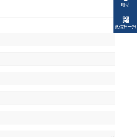
电话
微信扫一扫