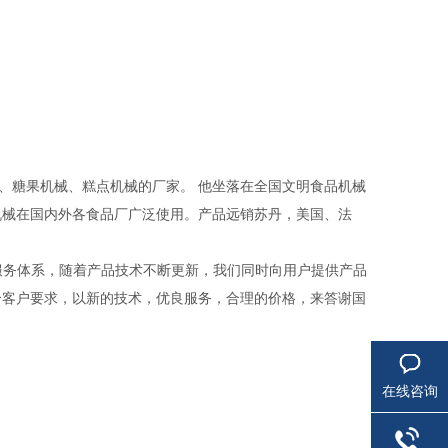
糖果机械、糕点机械的厂家。 他坐落在全国文明食品机械
机械在国内外各食品厂广泛使用。产品远销苏丹，美国、法
务体系，随着产品技术不断更新，我们同时向用户提供产品
合客户要求，以新的技术，优良服务，合理的价格，来答谢国
在线咨询