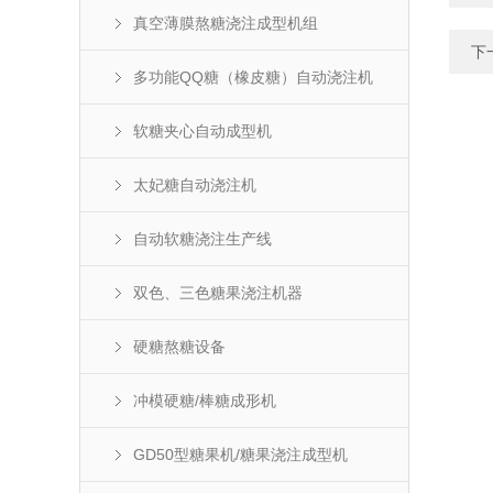
真空薄膜熬糖浇注成型机组
下
多功能QQ糖（橡皮糖）自动浇注机
软糖夹心自动成型机
太妃糖自动浇注机
自动软糖浇注生产线
双色、三色糖果浇注机器
硬糖熬糖设备
冲模硬糖/棒糖成形机
GD50型糖果机/糖果浇注成型机