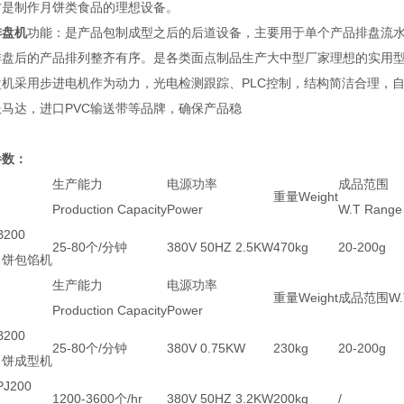
方是制作月饼类食品的理想设备。
排盘机
功能：是产品包制成型之后的后道设备，主要用于单个产品排盘流
排盘后的产品排列整齐有序。是各类面点制品生产大中型厂家理想的实用
盘机采用步进电机作为动力，光电检测跟踪、PLC控制，结构简洁合理，
服马达，进口PVC输送带等品牌，确保产品稳
参数：
生产能力
电源功率
成品范围
重量Weight
Production Capacity
Power
W.T Range
B200
25-80个/分钟
380V 50HZ 2.5KW
470kg
20-200g
月饼包馅机
生产能力
电源功率
重量Weight
成品范围W.T
Production Capacity
Power
B200
25-80个/分钟
380V 0.75KW
230kg
20-200g
月饼成型机
PJ200
1200-3600个/hr
380V 50HZ 3.2KW
200kg
/