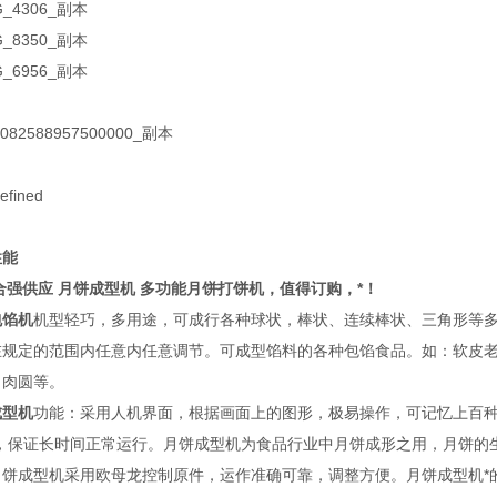
性能
合强供应
月饼成型机 多功能月饼打饼机，值得订购
，*！
包馅机
机型轻巧，多用途，可成行各种球状，棒状、连续棒状、三角形等
在规定的范围内任意内任意调节。可成型馅料的各种包馅食品。如：软皮
、肉圆等。
成型机
功能：采用人机界面，根据画面上的图形，极易操作，可记忆上百
的，保证长时间正常运行。月饼成型机为食品行业中月饼成形之用，月饼的
月饼成型机采用欧母龙控制原件，运作准确可靠，调整方便。月饼成型机*