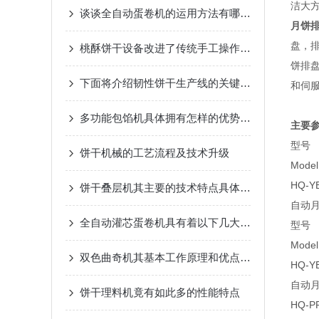
洁大
谈谈全自动蛋卷机的运用方法有哪些？
月饼
盘，
桃酥饼干设备改进了传统手工操作的缺点
饼排
下面将介绍韧性饼干生产线的关键要素和工艺流程
和伺
多功能包馅机具体拥有怎样的优势呢？
主要
型号
饼干机械的工艺流程及技术升级
Model
HQ-Y
饼干叠层机其主要的技术特点具体如下
自动
全自动灌芯蛋卷机具有着以下几大特点
型号
Model
双色曲奇机其基本工作原理和优点可以归纳如下
HQ-Y
自动
饼干理料机竟有如此多的性能特点
HQ-P