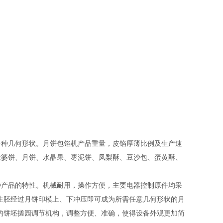
多种几何形状。月饼包馅机产品重量，皮馅厚薄比例及生产速
老婆饼、月饼、水晶果、枣泥饼、凤梨酥、豆沙包、蛋黄酥、
种产品的特性。机械耐用，操作方便，主要电器控制原件均采
生胚经过月饼印模上、下冲压即可成为所需任意几何形状的月
的饼坯搓园调节机构，调整方便、准确，使得设备外观更加简