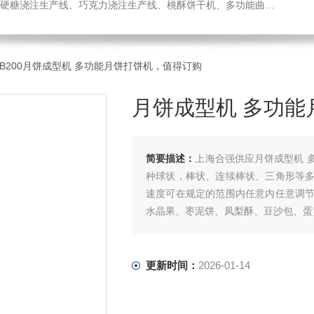
机、热风旋转炉、蛋糕成型机、全自动蛋卷生产线、月饼生产线、压缩饼干机、小型糖果浇注机、威化机、隧道链条炉、钢带烤炉等食品机械，欢迎您咨询选购！
-YB200月饼成型机 多功能月饼打饼机，值得订购
月饼成型机 多功能
简要描述：
上海合强供应月饼成型机 
种球状，棒状、连续棒状、三角形等
速度可在规定的范围内任意内任意调
水晶果、枣泥饼、凤梨酥、豆沙包、蛋
更新时间：
2026-01-14