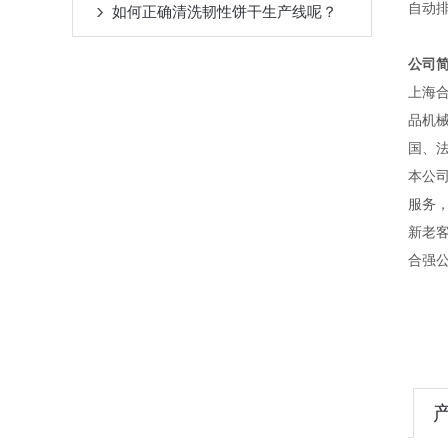
自动
如何正确清洗韧性饼干生产线呢？
公司
上海
品机
国、
本公
服务
新老
合强公