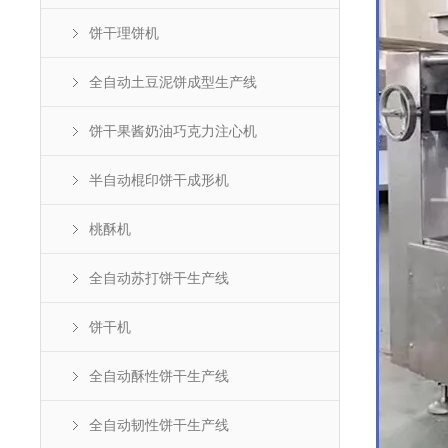
饼干理饼机
全自动土豆泥饼成型生产线
饼干果酱奶油巧克力注心机
半自动棍印饼干成形机
桃酥机
全自动苏打饼干生产线
饼干机
全自动酥性饼干生产线
全自动韧性饼干生产线