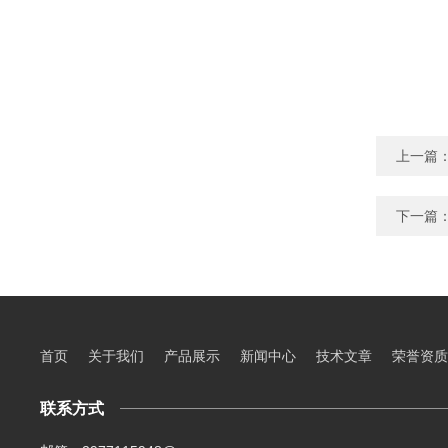
上一篇
下一篇
首页
关于我们
产品展示
新闻中心
技术文章
荣誉资质
联系方式