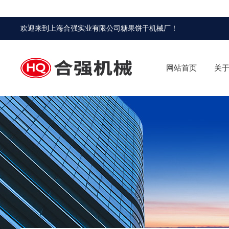
欢迎来到
上海合强实业有限公司糖果饼干机械厂
！
网站首页
关