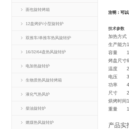
面包旋转烤箱
注明：
可以
12盘烤炉/小型旋转炉
技术参数
加热方式
双推车/单推车热风旋转炉
生产能力
16/32/64盘热风旋转炉
容量
烤盘尺寸
电加热旋转炉
温度
电压
生物质热风旋转烤箱
功率
尺寸
液化气热风炉
烘烤时间
柴油旋转炉
重量
燃煤热风旋转炉
产品实