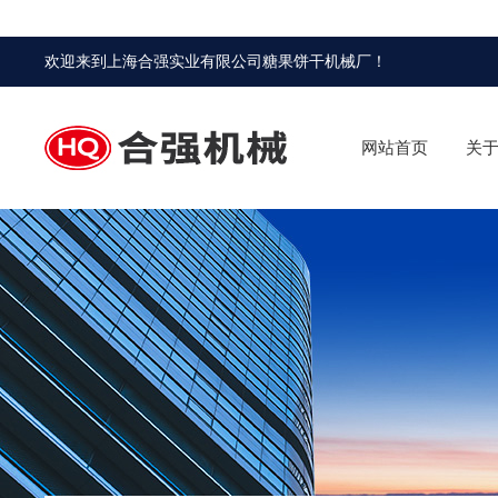
欢迎来到
上海合强实业有限公司糖果饼干机械厂
！
网站首页
关