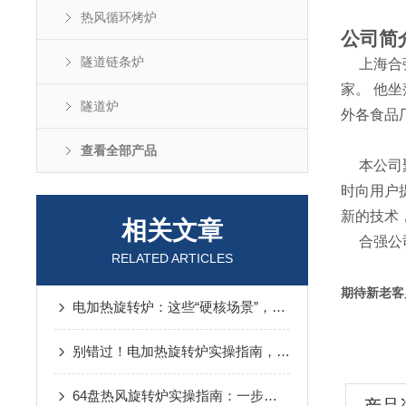
热风循环烤炉
公司简
隧道链条炉
上海合
家。 他
隧道炉
外各食品
查看全部产品
本公司聚
时向用户
新的技术
相关文章
合强公司
RELATED ARTICLES
期待新老客
电加热旋转炉：这些“硬核场景”，藏着它的应用边界
别错过！电加热旋转炉实操指南，关键步骤讲透，上手超简单
64盘热风旋转炉实操指南：一步步解锁高效烘焙的正确姿势