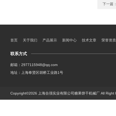
下一篇
首页
关于我们
产品展示
新闻中心
技术文章
荣誉资质
联系方式
邮箱：2977115948@qq.com
地址：上海奉贤区胡桥工业路1号
Copyright©2026 上海合强实业有限公司糖果饼干机械厂 All Right 