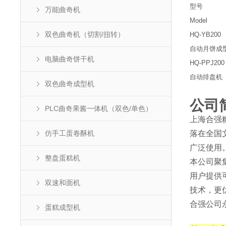
型号
万能曲奇机
Model
双色曲奇机（切割/扭转）
HQ-YB200
自动月饼成
电脑曲奇饼干机
HQ-PPJ200
自动排盘机
双色曲奇成型机
公司
PLC曲奇果酱一体机（双色/单色）
上海合强
仿手工蛋卷酥机
落在全国
广泛使用
整盘蛋糕机
本公司聚
用户提供
双速和面机
技术，更
合强公司
蛋糕成型机