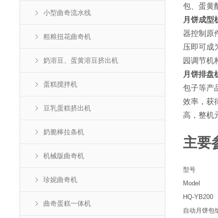
包、蛋黄
小型曲奇流水线
月饼成型
器控制原
粗粮扭花曲奇机
压即可成
奶溶豆、蛋黄溶豆挤出机
园调节机
月饼排盘
蛋糕搅拌机
包子等产
效率，获
豆乳蛋糕挤出机
高，整机
奶脆棒拉条机
主要
机械版曲奇机
型号
珍妮曲奇机
Model
HQ-YB200
曲奇蛋糕一体机
自动月饼包