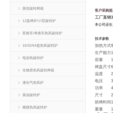
面包旋转烤箱
客户采购提
工厂直销
12盘烤炉/小型旋转炉
本公司还生
双推车/单推车热风旋转炉
技术参数
16/32/64盘热风旋转炉
加热方式
生产能力
电加热旋转炉
容量
烤盘尺寸
生物质热风旋转烤箱
温度
电压
液化气热风炉
功率
柴油旋转炉
尺寸
烘烤时间
燃煤热风旋转炉
重量