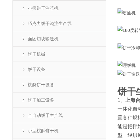
小熊饼干注芯机
巧克力饼干浇注生产线
面团切块输送机
饼干机械
饼干设备
桃酥饼干设备
饼干
饼干加工设备
1
、
上海
一体化自
全自动饼干生产线
置各种规
能是把拌
小型桃酥饼干机
型，经烘