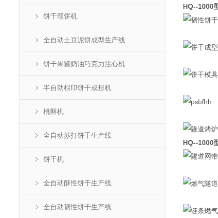
HQ--10
饼干理饼机
全自动土豆泥饼成型生产线
饼干果酱奶油巧克力注心机
半自动棍印饼干成形机
桃酥机
全自动苏打饼干生产线
HQ--10
饼干机
全自动酥性饼干生产线
全自动韧性饼干生产线