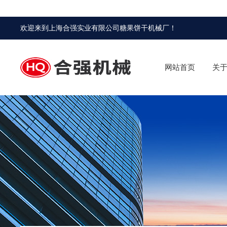
欢迎来到
上海合强实业有限公司糖果饼干机械厂
！
网站首页
关