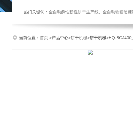
热门关键词：
全自动酥性韧性饼干生产线、全自动软糖硬糖浇注生产线、巧克力浇注生产线、桃酥饼干机、多功能曲奇机、热风旋转
当前位置：
首页
>
产品中心
>
饼干机械
>
饼干机械
>HQ-BGJ4