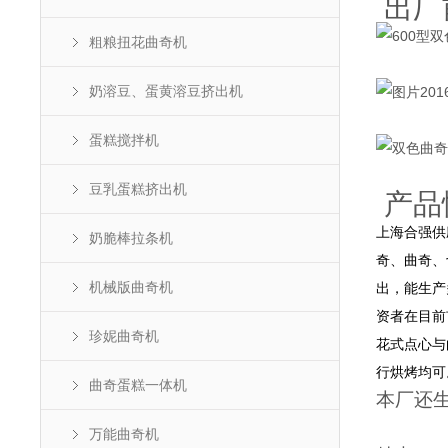
出厂
粗粮扭花曲奇机
奶溶豆、蛋黄溶豆挤出机
蛋糕搅拌机
豆乳蛋糕挤出机
产品
上海合强供
奶脆棒拉条机
奇、曲奇、
机械版曲奇机
出，能生产
资者在目前
珍妮曲奇机
花式点心与
行烘烤均可
曲奇蛋糕一体机
本厂还
万能曲奇机