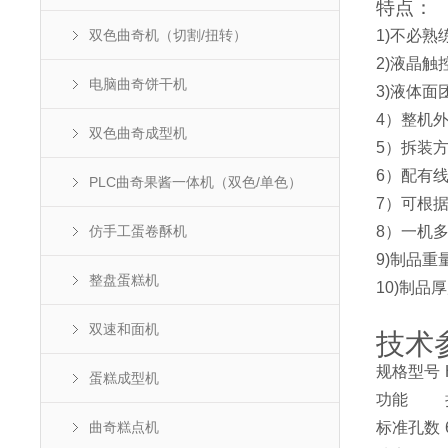
特点：
双色曲奇机（切割/扭转）
1)不必
2)液晶
电脑曲奇饼干机
3)液体面
4）整机
双色曲奇成型机
5）拆装
6）配有
PLC曲奇果酱一体机（双色/单色）
7）可根
仿手工蛋卷酥机
8）一机
9)制品重
整盘蛋糕机
10)制品厚
双速和面机
技术
规格型号
蛋糕成型机
功能
曲奇糕点机
标准孔数