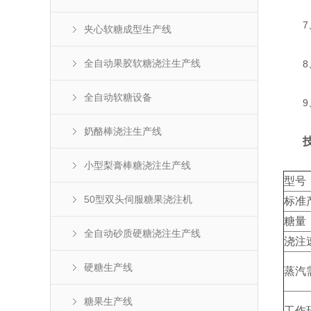
7、
夹心软糖成型生产线
全自动果胶软糖浇注生产线
8、
全自动软糖设备
9、
奶酪棒浇注生产线
小型梨膏棒糖浇注生产线
型号
50型双头伺服糖果浇注机
标准产
糖量
全自动砂质硬糖浇注生产线
浇注
硬糖生产线
蒸汽
糖果生产线
工作