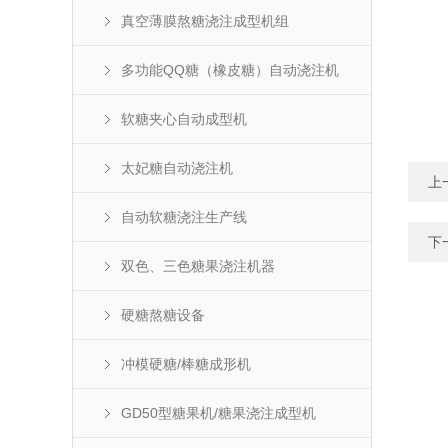
真空薄膜熬糖浇注成型机组
多功能QQ糖（橡皮糖）自动浇注机
软糖夹心自动成型机
太妃糖自动浇注机
上
自动软糖浇注生产线
下
双色、三色糖果浇注机器
硬糖熬糖设备
冲模硬糖/棒糖成形机
GD50型糖果机/糖果浇注成型机