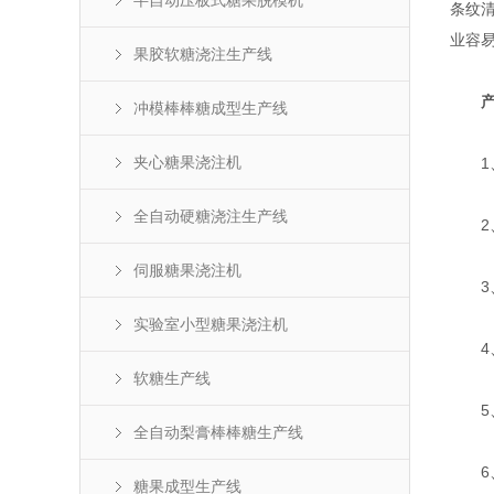
半自动压板式糖果脱模机
条纹
业容
果胶软糖浇注生产线
冲模棒棒糖成型生产线
夹心糖果浇注机
1、
全自动硬糖浇注生产线
2、
伺服糖果浇注机
3、系
实验室小型糖果浇注机
4、
软糖生产线
5、
全自动梨膏棒棒糖生产线
6、
糖果成型生产线