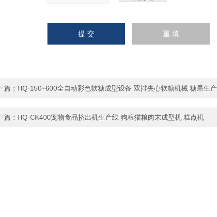
一篇：
HQ-150~600全自动彩色软糖成型设备 双排夹心软糖机械 糖果生
一篇：
HQ-CK400宠物食品挤出机生产线 狗粮猫粮肉末成型机 糕点机