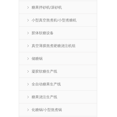
糖果拌砂机/滚砂机
小型真空熬煮机/小型煮糖机
胶体软糖设备
真空薄膜熬煮硬糖浇注机组
储糖锅
凝胶软糖生产线
全自动糖果生产线
糖果浇注生产线
化糖锅/小型熬煮锅