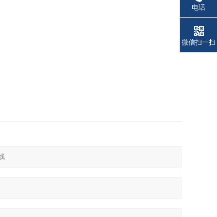
电话
微信扫一扫