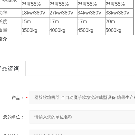
湿度55%
湿度55%
湿度55%
湿度55%
功率
18kw/380V
27kw/380V
34kw/380V
38kw/380V
长度
15m
17m
17m
20m
重量
3500kg
4000kg
4500kg
5000kg
简介
产品咨询
产品：
您的单位：