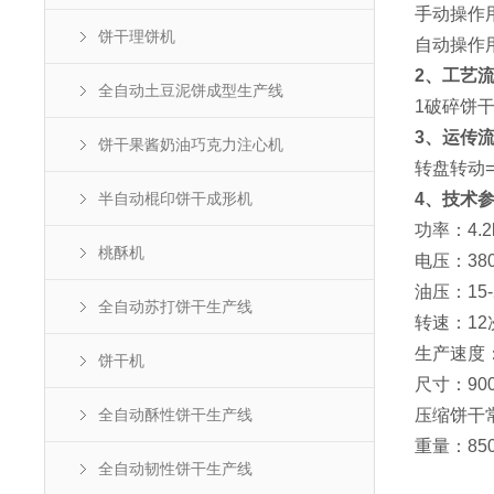
手动操作
饼干理饼机
自动操作
2、工艺
全自动土豆泥饼成型生产线
1破碎饼干
3、运传
饼干果酱奶油巧克力注心机
转盘转动=
半自动棍印饼干成形机
4、技术
功率：4.2
桃酥机
电压：380
油压：15-
全自动苏打饼干生产线
转速：12
生产速度：
饼干机
尺寸：900
全自动酥性饼干生产线
压缩饼干常规
重量：850
全自动韧性饼干生产线