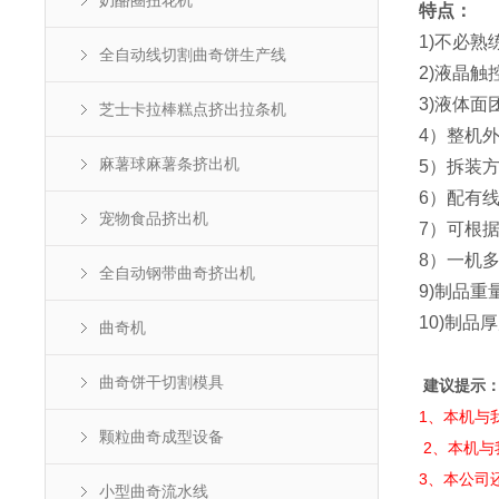
奶酪圈扭花机
特点：
1)不必
全自动线切割曲奇饼生产线
2)液晶
3)液体面
芝士卡拉棒糕点挤出拉条机
4）整机
麻薯球麻薯条挤出机
5）拆装
6）配有
宠物食品挤出机
7）可根
8）一机
全自动钢带曲奇挤出机
9)制品重
10)制品厚
曲奇机
曲奇饼干切割模具
建议提示
1、本机与
颗粒曲奇成型设备
2、本机与
3、本公司
小型曲奇流水线