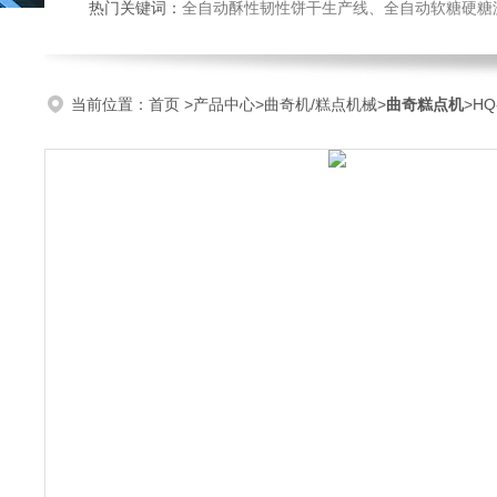
热门关键词：
全自动酥性韧性饼干生产线、全自动软糖硬糖浇注生产线、巧克力浇注生产线、桃酥饼干机、多功能曲奇机、热风旋转
当前位置：
首页
>
产品中心
>
曲奇机/糕点机械
>
曲奇糕点机
>H