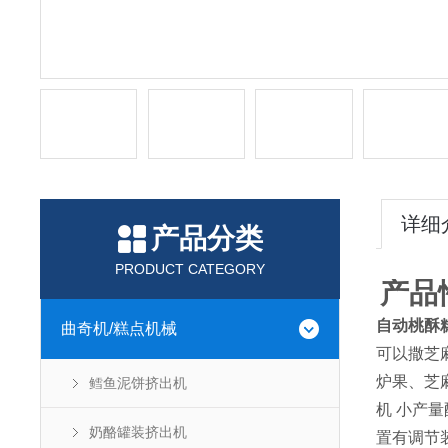
详细
产品分类
PRODUCT CATEGORY
产品
自动桃酥
曲奇机/糕点机械
可以撒芝
炉果、芝
鳕鱼泥饼挤出机
机 小产
奶酪罐装挤出机
置有调节