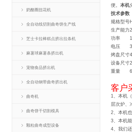
便。
本机
奶酪圈扭花机
技术参数
规格型号
全自动线切割曲奇饼生产线
生产能力
功率
芝士卡拉棒糕点挤出拉条机
电压
麻薯球麻薯条挤出机
烤盘尺寸
设备尺寸
宠物食品挤出机
重量
全自动钢带曲奇挤出机
客户
1、本机
曲奇机
层次炉、
曲奇饼干切割模具
2、本机
3、本机
颗粒曲奇成型设备
4、我们