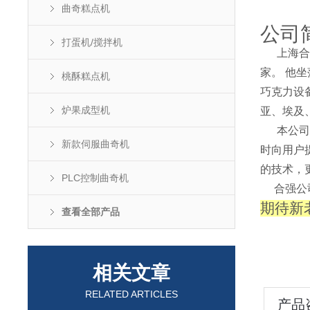
曲奇糕点机
公司
打蛋机/搅拌机
上海合
家。 他
桃酥糕点机
巧克力设
炉果成型机
亚、埃及
本公司聚
新款伺服曲奇机
时向用户
的技术，
PLC控制曲奇机
合强公司
期待新
查看全部产品
相关文章
RELATED ARTICLES
产品