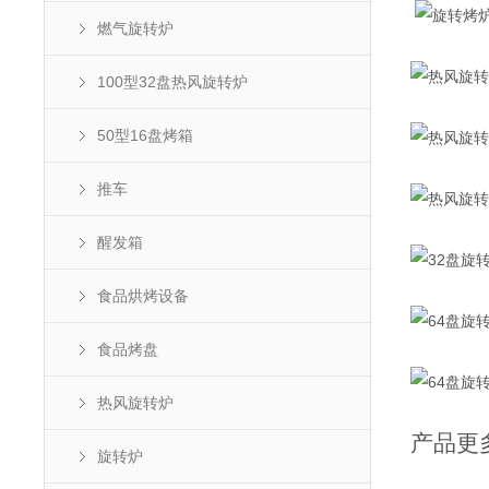
燃气旋转炉
100型32盘热风旋转炉
50型16盘烤箱
推车
醒发箱
食品烘烤设备
食品烤盘
热风旋转炉
产品更
旋转炉