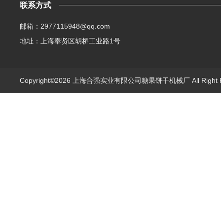
联系方式
邮箱：2977115948@qq.com
地址：上海奉贤区胡桥工业路1号
Copyright©2026 上海合强实业有限公司糖果饼干机械厂 All Right 