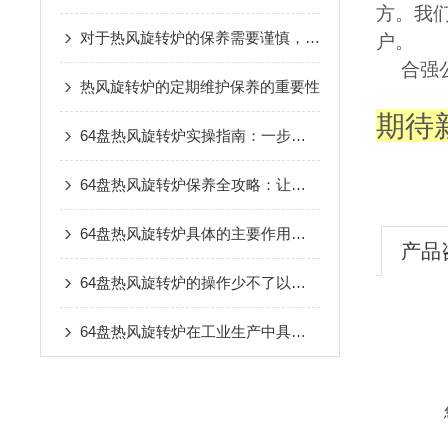
方。我
对于热风旋转炉的保养需要谨慎，不可小觑！
户。
合强公
热风旋转炉的定期维护保养的重要性
期待
64盘热风旋转炉实操指南：一步步解锁高效烘焙的正确姿势
64盘热风旋转炉保养全攻略：让设备稳跑，效率不掉线！
64盘热风旋转炉具体的主要作用如下
产品
64盘热风旋转炉的操作少不了以下步骤！
64盘热风旋转炉在工业生产中具有多种功能