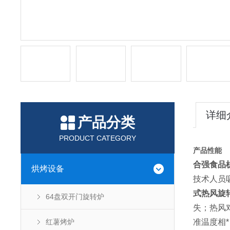
详细
产品分类
PRODUCT CATEGORY
产品性能
合强食品
烘烤设备
技术人员
式热风旋
64盘双开门旋转炉
失；热风
红薯烤炉
准温度相