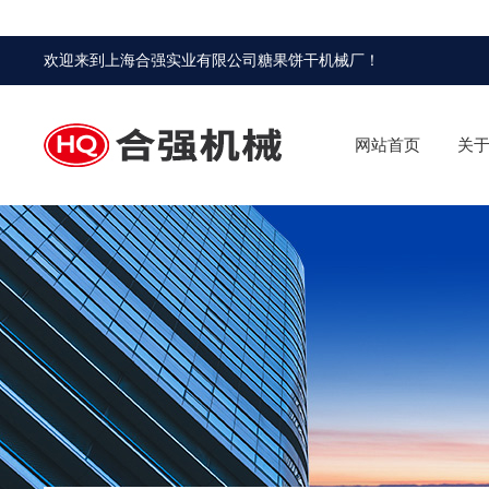
欢迎来到
上海合强实业有限公司糖果饼干机械厂
！
网站首页
关