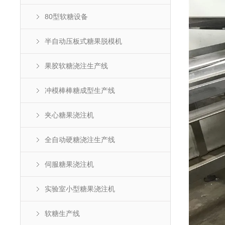
80型软糖设备
半自动压板式糖果脱模机
果胶软糖浇注生产线
冲模棒棒糖成型生产线
夹心糖果浇注机
全自动硬糖浇注生产线
伺服糖果浇注机
实验室小型糖果浇注机
软糖生产线