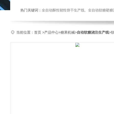
热门关键词：
全自动酥性韧性饼干生产线、全自动软糖硬糖浇注生产线、巧克力浇注生产线、桃酥饼干机、多功能曲奇机、热风旋转
当前位置：
首页
>
产品中心
>
糖果机械
>
自动软糖浇注生产线
>