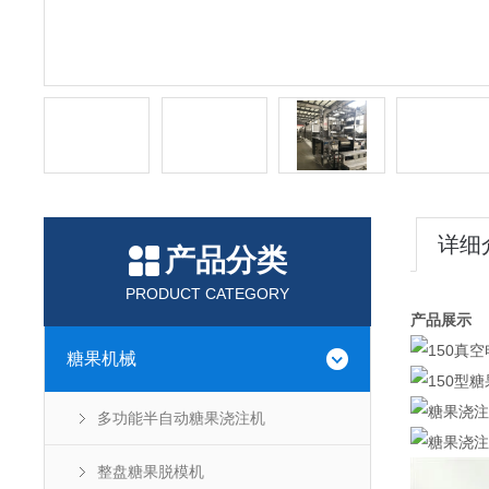
详细
产品分类
PRODUCT CATEGORY
产品展示
糖果机械
多功能半自动糖果浇注机
整盘糖果脱模机