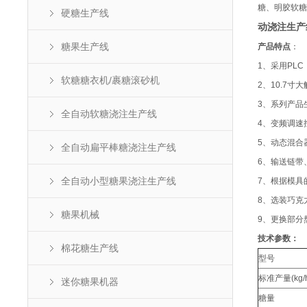
糖、明胶软糖
硬糖生产线
动浇注生产
糖果生产线
产品特点
：
1、采用PL
软糖糖衣机/裹糖滚砂机
2、10.7
3、系列产品
全自动软糖浇注生产线
4、变频调速
5、动态混合
全自动扁平棒糖浇注生产线
6、输送链带
全自动小型糖果浇注生产线
7、根据模具
8、选装巧克
糖果机械
9、更换部分
技术参数：
棉花糖生产线
型号
标准产量(kg/h
迷你糖果机器
糖量