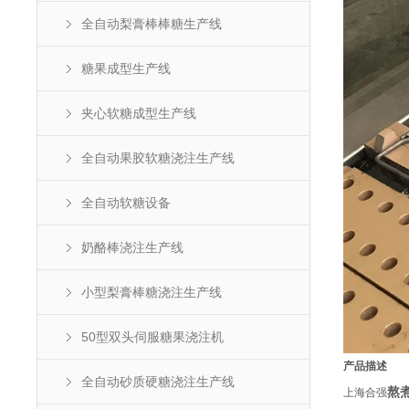
全自动梨膏棒棒糖生产线
糖果成型生产线
夹心软糖成型生产线
全自动果胶软糖浇注生产线
全自动软糖设备
奶酪棒浇注生产线
小型梨膏棒糖浇注生产线
50型双头伺服糖果浇注机
产品描述
全自动砂质硬糖浇注生产线
熬
上海合强