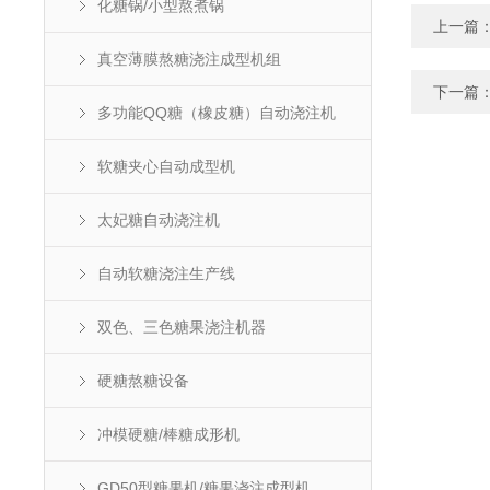
化糖锅/小型熬煮锅
上一篇
真空薄膜熬糖浇注成型机组
下一篇
多功能QQ糖（橡皮糖）自动浇注机
软糖夹心自动成型机
太妃糖自动浇注机
自动软糖浇注生产线
双色、三色糖果浇注机器
硬糖熬糖设备
冲模硬糖/棒糖成形机
GD50型糖果机/糖果浇注成型机