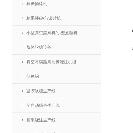
棒糖插棒机
糖果拌砂机/滚砂机
小型真空熬煮机/小型煮糖机
胶体软糖设备
真空薄膜熬煮硬糖浇注机组
储糖锅
凝胶软糖生产线
全自动糖果生产线
糖果浇注生产线