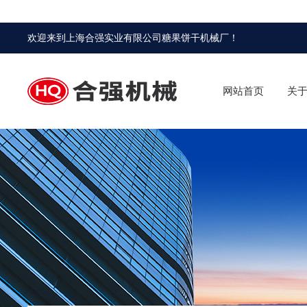
欢迎来到
上海合强实业有限公司糖果饼干机械厂
！
网站首页
关