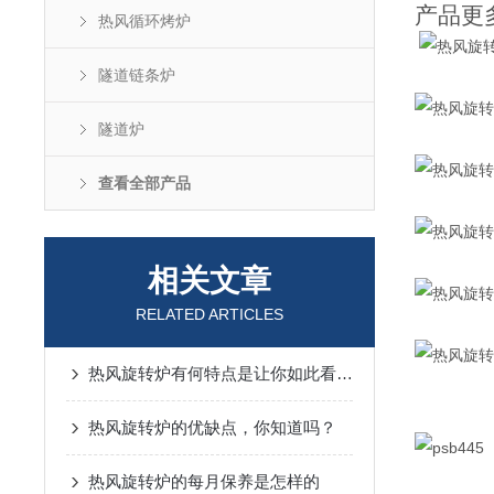
产品更
热风循环烤炉
隧道链条炉
隧道炉
查看全部产品
相关文章
RELATED ARTICLES
热风旋转炉有何特点是让你如此看好的
热风旋转炉的优缺点，你知道吗？
热风旋转炉的每月保养是怎样的