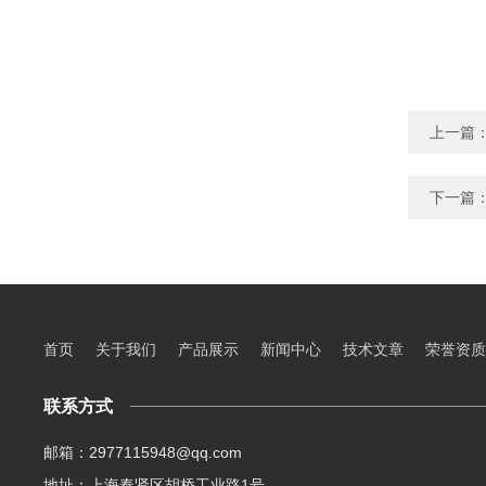
上一篇
下一篇
首页
关于我们
产品展示
新闻中心
技术文章
荣誉资质
联系方式
邮箱：2977115948@qq.com
地址：上海奉贤区胡桥工业路1号