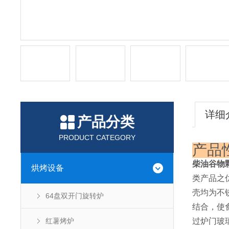
详细
产品分类
PRODUCT CATEGORY
产品
柴油谷物
烘烤设备
类产品之
壳均为不
64盘双开门旋转炉
结合，使
红薯烤炉
过炉门玻