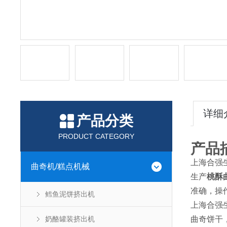
详细
产品分类
PRODUCT CATEGORY
产品
上海合强
曲奇机/糕点机械
生产
桃酥
准确，操
鳕鱼泥饼挤出机
上海合强
奶酪罐装挤出机
曲奇饼干