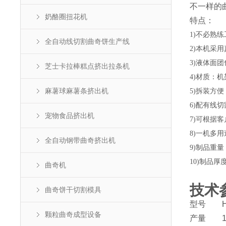
不一样的
奶酪圈扭花机
特点：
1)不必熟
全自动线切割曲奇饼生产线
2)本机采
3)液体面
芝士卡拉棒糕点挤出拉条机
4)材质：
麻薯球麻薯条挤出机
5)拆装方
6)配有线
宠物食品挤出机
7)可根据
8)一机多
全自动钢带曲奇挤出机
9)制品重量
10)制品厚
曲奇机
技术
曲奇饼干切割模具
型号
颗粒曲奇成型设备
产量