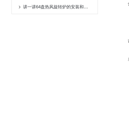
讲一讲64盘热风旋转炉的安装和使用教程